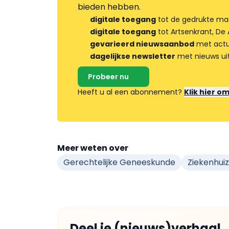
bieden hebben.
digitale toegang
tot de gedrukte ma
digitale toegang
tot Artsenkrant, De 
gevarieerd nieuwsaanbod
met actua
dagelijkse newsletter
met nieuws ui
Probeer nu
Heeft u al een abonnement?
Klik hier o
Meer weten over
Gerechtelijke Geneeskunde
Ziekenhui
Deel je (nieuws)verhaal