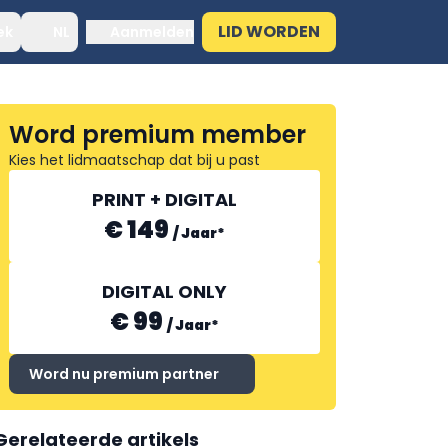
LID WORDEN
ek
NL
Aanmelden
Word premium member
Kies het lidmaatschap dat bij u past
PRINT + DIGITAL
€ 149
/
Jaar
*
DIGITAL ONLY
€ 99
/
Jaar
*
Word nu premium partner
Gerelateerde artikels