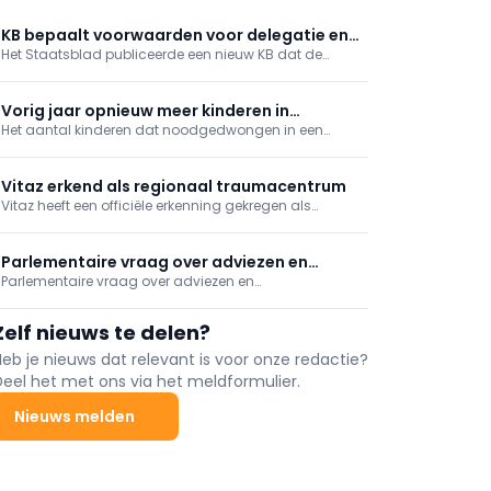
KB bepaalt voorwaarden voor delegatie en
Het Staatsblad publiceerde een nieuw KB dat de
uitvoering van verpleegkundige
voorwaarden vastlegt voor de delegatie van
handelingen in het kader van een
technische verpleegkundige handelingen binnen een
gestructureerd zorgteam
gestructureerd zorgteam.
Vorig jaar opnieuw meer kinderen in
Het aantal kinderen dat noodgedwongen in een
ziekenhuis bij gebrek aan jeugdhulp
ziekenhuis werd opgenomen omdat er geen plaats is
in de jeugdhulp, is vorig jaar opnieuw gestegen.
Vitaz erkend als regionaal traumacentrum
Vitaz heeft een officiële erkenning gekregen als
regionaal traumacentrum. Daarmee voldoet het
ziekenhuis aan internationale kwaliteitsnormen voor
de opvang en behandeling van zwaargewonde
Parlementaire vraag over adviezen en
patiënten en wordt het een volwaardige partner
Parlementaire vraag over adviezen en
impactanalyses met betrekking tot de
binnen het Antwerp Trauma Network (ATN).
impactanalyses met betrekking tot de hervorming
hervorming ziekenhuislandschap
ziekenhuislandschap
Zelf nieuws te delen?
Heb je nieuws dat relevant is voor onze redactie?
Deel het met ons via het meldformulier.
Nieuws melden