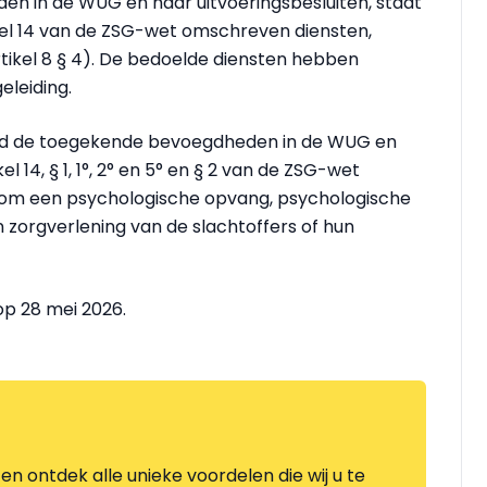
 in de WUG en haar uitvoeringsbesluiten, staat
kel 14 van de ZSG-wet omschreven diensten,
tikel 8 § 4). De bedoelde diensten hebben
eleiding.
erd de toegekende bevoegdheden in de WUG en
el 14, § 1, 1°, 2° en 5° en § 2 van de ZSG-wet
 om een psychologische opvang, psychologische
n zorgverlening van de slachtoffers of hun
op 28 mei 2026.
en ontdek alle unieke voordelen die wij u te