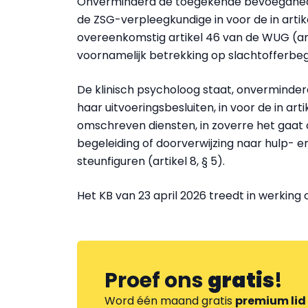
Onverminderd de toegekende bevoegdheden
de ZSG-verpleegkundige in voor de in arti
overeenkomstig artikel 46 van de WUG (ar
voornamelijk betrekking op slachtofferbeg
De klinisch psycholoog staat, onvermind
haar uitvoeringsbesluiten, in voor de in artik
omschreven diensten, in zoverre het gaat
begeleiding of doorverwijzing naar hulp- e
steunfiguren (artikel 8, § 5).
Het KB van 23 april 2026 treedt in werking 
Proef ons
gratis
!
Word één maand gratis
premium lid