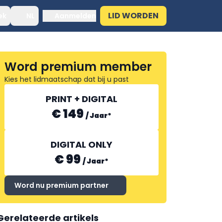
LID WORDEN
ek
NL
Aanmelden
Word premium member
Kies het lidmaatschap dat bij u past
PRINT + DIGITAL
€ 149
/
Jaar
*
DIGITAL ONLY
€ 99
/
Jaar
*
Word nu premium partner
Gerelateerde artikels