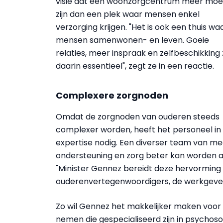
visie dat een woonzorgcentrum meer moe
zijn dan een plek waar mensen enkel
verzorging krijgen. "Het is ook een thuis wa
mensen samenwonen- en leven. Goeie
relaties, meer inspraak en zelfbeschikking z
daarin essentieel", zegt ze in een reactie.
Complexere zorgnoden
Omdat de zorgnoden van ouderen steeds
complexer worden, heeft het personeel i
expertise nodig. Een diverser team van me
ondersteuning en zorg beter kan worden 
"Minister Gennez bereidt deze hervormi
ouderenvertegenwoordigers, de werkgevers
Zo wil Gennez het makkelijker maken vo
nemen die gespecialiseerd zijn in psychoso