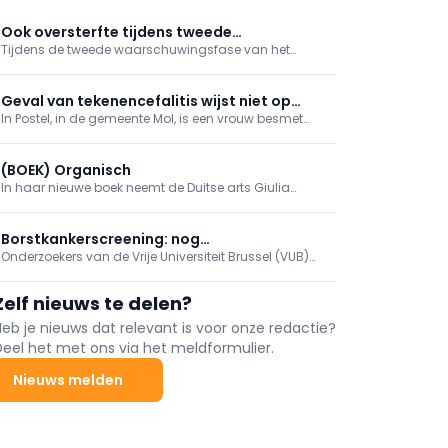
Ook oversterfte tijdens tweede
Tijdens de tweede waarschuwingsfase van het
waarschuwingsfase 'Ozon- en hitteplan'
‘Ozon-en hitteplan’ deze zomer, tussen 4 en 17 juli
2026, was er sprake van een oversterfte van 14,8%.
Hiermee blijft de oversterfte aanhouden, hoewel
Geval van tekenencefalitis wijst niet op
beperkter dan tijdens de hittegolf eind juni.
In Postel, in de gemeente Mol, is een vrouw besmet
opmars
geraakt met tekenencefalitis na een tekenbeet die ze
opliep in de regio. Dat meldt RTV en het Agentschap
Zorg bevestigt het nieuws.
(BOEK) Organisch
In haar nieuwe boek neemt de Duitse arts Giulia
Enders de lezer mee op een fascinerende reis
doorheen het lichaam. Longen, spieren, hersenen,
huid en het immuunsysteem worden op een originele
Borstkankerscreening: nog
manier voorgesteld.
Onderzoekers van de Vrije Universiteit Brussel (VUB)
betrouwbaardere simulatiemodellen
hebben een ingenieuze manier gevonden om de
computerberekeningen te verbeteren die ten
Zelf nieuws te delen?
grondslag liggen aan programma’s voor
borstkankerscreening.
Heb je nieuws dat relevant is voor onze redactie?
Deel het met ons via het meldformulier.
Nieuws melden