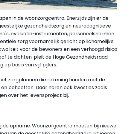
apen in de woonzorgcentra. Enerzijds zijn er de
eestelijke gezondheidszorg en neurocognitieve
mma's, evaluatie-instrumenten, personeelsnormen
ntiële zorg voornamelijk gericht op lichamelijke
kwaliteit voor de bewoners en een verhoogd risico
oof te dichten, pleit de Hoge Gezondheidsraad
p basis van vijf pijlers.
 met zorgplannen die rekening houden met de
n en behoeften. Daar horen ook kwesties zoals
gen over het levensproject bij.
bij de opname. Woonzorgcentra moeten bij nieuwe
g van de geestelijke gezondheidszorg uitvoeren,