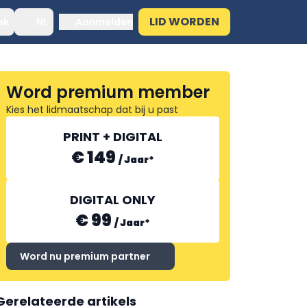
LID WORDEN
ek
NL
Aanmelden
Word premium member
Kies het lidmaatschap dat bij u past
PRINT + DIGITAL
€ 149
/
Jaar
*
DIGITAL ONLY
€ 99
/
Jaar
*
Word nu premium partner
Gerelateerde artikels