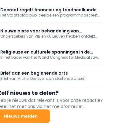
Decreet regelt financiering tandheelkunde
Het Staatsblad publiceerde een programmadecreet
aan VUB en geneeskunde aan UHasselt
dat de financiering regelt van de nieuwe opleidingen
tandheelkunde aan de VUB en geneeskunde aan de
UHasselt.
Nieuwe piste voor behandeling van
Onderzoekers van VIB en KU Leuven hebben ontdekt
leveruitzaaiingen ontdekt
hoe kankercellen die zich verspreiden naar de lever
erin slagen om aan het immuunsysteem te
ontsnappen.
Religieuze en culturele spanningen in de
In het kader van het World Congress for Medical Law,
zorg
dat momenteel plaatsvindt in Antwerpen, werd
vandaag de Cusanus Leerstoel voor
Gezondheidsrecht en Religieuze Diversiteit officieel
Brief aan een beginnende arts
boven de doopvont gehouden.
Brief van Michel Deneyer aan startende artsen
Zelf nieuws te delen?
Heb je nieuws dat relevant is voor onze redactie?
Deel het met ons via het meldformulier.
Nieuws melden