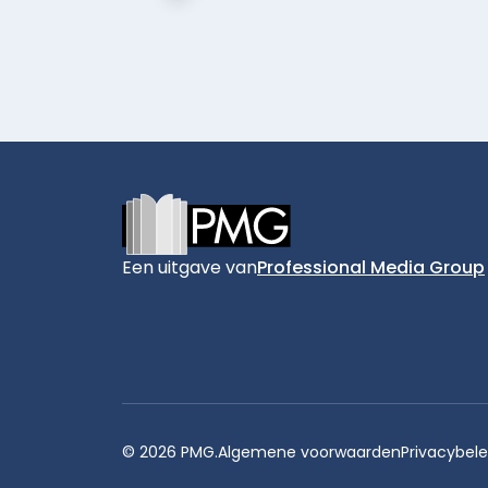
Footer
Een uitgave van
Professional Media Group
© 2026 PMG.
Algemene voorwaarden
Privacybele