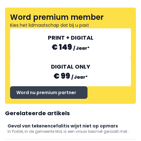
Word premium member
Kies het lidmaatschap dat bij u past
PRINT + DIGITAL
€ 149
/
Jaar
*
DIGITAL ONLY
€ 99
/
Jaar
*
Word nu premium partner
Gerelateerde artikels
Geval van tekenencefalitis wijst niet op opmars
In Postel, in de gemeente Mol, is een vrouw besmet geraakt met
tekenencefalitis na een tekenbeet die ze opliep in de regio. Dat