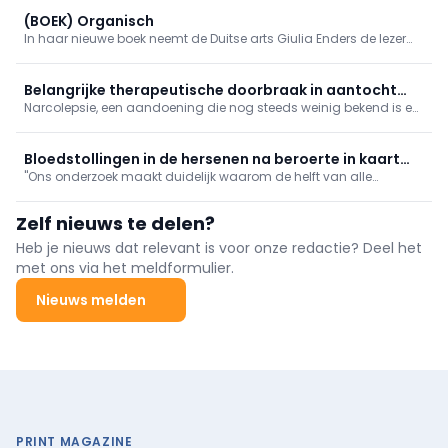
meldt RTV en het Agentschap Zorg bevestigt het nieuws.
(BOEK) Organisch
In haar nieuwe boek neemt de Duitse arts Giulia Enders de lezer
mee op een fascinerende reis doorheen het lichaam. Longen,
spieren, hersenen, huid en het immuunsysteem worden op een
originele manier voorgesteld.
Belangrijke therapeutische doorbraak in aantocht
Narcolepsie, een aandoening die nog steeds weinig bekend is en
voor narcolepsie
vaak pas laat wordt gediagnosticeerd, heeft een ingrijpende
invloed op het dagelijks leven van patiënten.
Bloedstollingen in de hersenen na beroerte in kaart
"Ons onderzoek maakt duidelijk waarom de helft van alle
gebracht
beroertepatiënten niet volledig herstelt", aldus de UAntwerpen.
Zelf nieuws te delen?
Heb je nieuws dat relevant is voor onze redactie? Deel het
met ons via het meldformulier.
Nieuws melden
PRINT MAGAZINE