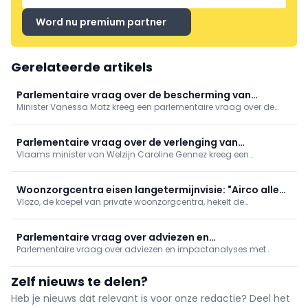
Word nu premium partner
Gerelateerde artikels
Parlementaire vraag over de bescherming van
Minister Vanessa Matz kreeg een parlementaire vraag over de
persoonsgegevens bij gebruik van apps in het kader
bescherming van persoonsgegevens in femtech-apps. Ze wijst
van reproductieve gezondheidszorg
op het bestaande Europese regelgevend kader, maar zegt de
aandacht voor sensibilisering rond het gebruik van deze apps te
Parlementaire vraag over de verlenging van
willen versterken.
Vlaams minister van Welzijn Caroline Gennez kreeg een
beheersovereenkomsten voor preventief
parlementaire vraag over de verlenging van de bestaande
gezondheidsbeleid
beheersovereenkomsten voor het preventieve gezondheidsbeleid
Woonzorgcentra eisen langetermijnvisie: "Airco alleen
Vlozo, de koepel van private woonzorgcentra, hekelt de
bereidt ons niet voor op toekomst"
"opeenstapeling van regels" waar de sector aan moet voldoen.
Daarom pleit ze maandag samen met de Franstalige
tegenhanger Femarbel voor een modernisering van de
Parlementaire vraag over adviezen en
erkennings- en investeringskaders.
Parlementaire vraag over adviezen en impactanalyses met
impactanalyses met betrekking tot de hervorming
betrekking tot de hervorming ziekenhuislandschap
ziekenhuislandschap
Zelf nieuws te delen?
Heb je nieuws dat relevant is voor onze redactie? Deel het