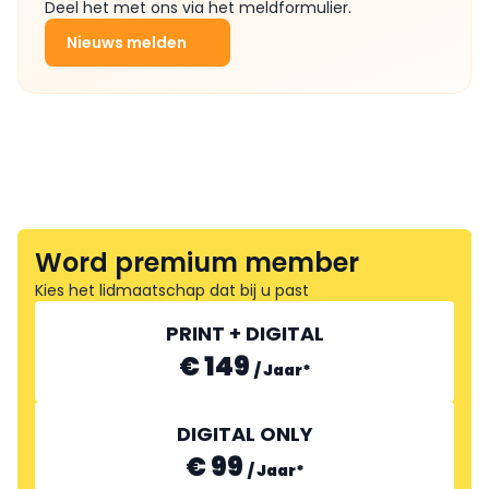
Deel het met ons via het meldformulier.
Nieuws melden
Word premium member
Kies het lidmaatschap dat bij u past
PRINT + DIGITAL
€ 149
/
Jaar
*
DIGITAL ONLY
€ 99
/
Jaar
*