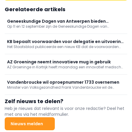
Gerelateerde artikels
Geneeskundige Dagen van Antwerpen bieden
Op 11 en 12 september zijn de Geneeskundige Dagen van
gevarieerd programma
Antwerpen toe aan hun 81ste editie. Op het programma onder
meer tussenkomsten over vaccinaties, cardiologie, NKO, MKA en
nood- en rampgeneeskunde.
KB bepaalt voorwaarden voor delegatie en uitvoering
Het Staatsblad publiceerde een nieuw KB dat de voorwaarden
van verpleegkundige handelingen in het kader van een
vastlegt voor de delegatie van technische verpleegkundige
gestructureerd zorgteam
handelingen binnen een gestructureerd zorgteam.
AZ Groeninge neemt innovatieve mug in gebruik
AZ Groeninge in Kortrijk heeft maandag een innovatief medisch
interventievoertuig voorgesteld.
Vandenbroucke wil oproepnummer 1733 overnemen
Minister van Volksgezondheid Frank Vandenbroucke wil de
telefonische triage door de noodcentrale 1733 overnemen van
Binnenlandse Zaken.
Zelf nieuws te delen?
Heb je nieuws dat relevant is voor onze redactie? Deel het
met ons via het meldformulier.
Nieuws melden