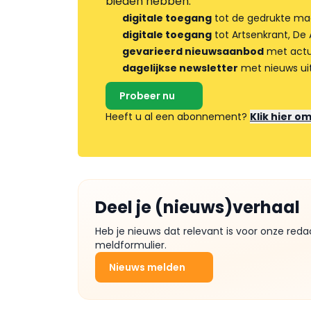
bieden hebben.
digitale toegang
tot de gedrukte ma
digitale toegang
tot Artsenkrant, De 
gevarieerd nieuwsaanbod
met actua
dagelijkse newsletter
met nieuws ui
Probeer nu
Heeft u al een abonnement?
Klik hier o
Deel je (nieuws)verhaal
Heb je nieuws dat relevant is voor onze reda
meldformulier.
Nieuws melden