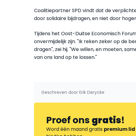
Coalitiepartner SPD vindt dat de verplich
door solidaire bijdragen, en niet door hoge
Tijdens het Oost-Duitse Economisch Forum
onvermijdelijk zijn. "Ik reken zeker op de b
dragen", zei hij. "We willen, en moeten, sa
van ons land op te lossen."
Geschreven door
Erik Derycke
Proef ons
gratis
!
Word één maand gratis
premium lid