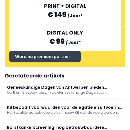
PRINT + DIGITAL
€ 149
/
Jaar
*
DIGITAL ONLY
€ 99
/
Jaar
*
Word nu premium partner
Gerelateerde artikels
Geneeskundige Dagen van Antwerpen bieden
Op 11 en 12 september zijn de Geneeskundige Dagen van
gevarieerd programma
Antwerpen toe aan hun 81ste editie. Op het programma onder
meer tussenkomsten over vaccinaties, cardiologie, NKO, MKA en
nood- en rampgeneeskunde.
KB bepaalt voorwaarden voor delegatie en uitvoering
Het Staatsblad publiceerde een nieuw KB dat de voorwaarden
van verpleegkundige handelingen in het kader van een
vastlegt voor de delegatie van technische verpleegkundige
gestructureerd zorgteam
handelingen binnen een gestructureerd zorgteam.
Borstkankerscreening: nog betrouwbaardere