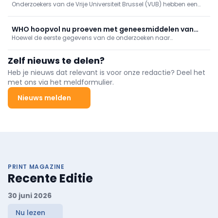
Onderzoekers van de Vrije Universiteit Brussel (VUB) hebben een
simulatiemodellen
ingenieuze manier gevonden om de computerberekeningen te
verbeteren die ten grondslag liggen aan programma’s voor
borstkankerscreening.
WHO hoopvol nu proeven met geneesmiddelen van
Hoewel de eerste gegevens van de onderzoeken naar
start gaan
geneesmiddelen en vaccins tegen ebola hoopgevend zijn, zal
het zal nog maanden duren voor die beschikbaar zijn voor de
Zelf nieuws te delen?
getroffenen. Dat liet de Wereldgezondheidsorganisatie (WHO)
dinsdag weten.
Heb je nieuws dat relevant is voor onze redactie? Deel het
met ons via het meldformulier.
Nieuws melden
PRINT MAGAZINE
Recente Editie
30 juni 2026
Nu lezen