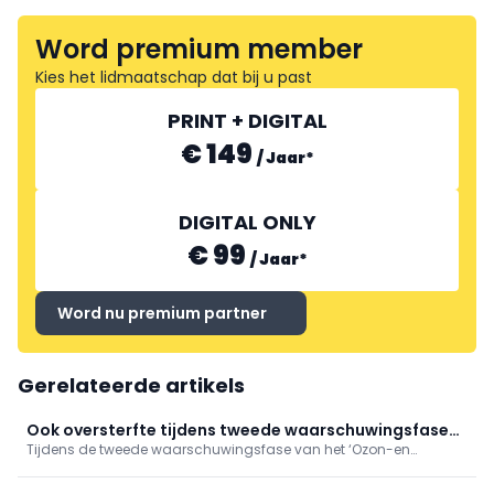
Word premium member
Kies het lidmaatschap dat bij u past
PRINT + DIGITAL
€ 149
/
Jaar
*
DIGITAL ONLY
€ 99
/
Jaar
*
Word nu premium partner
Gerelateerde artikels
Ook oversterfte tijdens tweede waarschuwingsfase
Tijdens de tweede waarschuwingsfase van het ‘Ozon-en
'Ozon- en hitteplan'
hitteplan’ deze zomer, tussen 4 en 17 juli 2026, was er sprake van
een oversterfte van 14,8%. Hiermee blijft de oversterfte aanhouden,