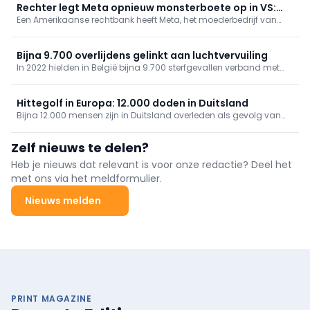
hoewel beperkter dan tijdens de hittegolf eind juni.
Rechter legt Meta opnieuw monsterboete op in VS:
Een Amerikaanse rechtbank heeft Meta, het moederbedrijf van
bedrijf moet kinderen meer beschermen
onder meer Instagram en Facebook, donderdag een boete
opgelegd van 567 miljoen dollar, omdat het bedrijf onvoldoende
maatregelen neemt om jonge gebruikers te beschermen.
Bijna 9.700 overlijdens gelinkt aan luchtvervuiling
In 2022 hielden in België bijna 9.700 sterfgevallen verband met
luchtvervuiling, zo blijkt uit gegevens van gezondheidsinstituut
Sciensano. De organisatie bracht ook andere risicofactoren van
overlijden in kaart.
Hittegolf in Europa: 12.000 doden in Duitsland
Bijna 12.000 mensen zijn in Duitsland overleden als gevolg van
de hittegolf, zo blijkt uit cijfers die donderdag zijn gepubliceerd
door het Robert Koch-Instituut.
Zelf nieuws te delen?
Heb je nieuws dat relevant is voor onze redactie? Deel het
met ons via het meldformulier.
Nieuws melden
PRINT MAGAZINE