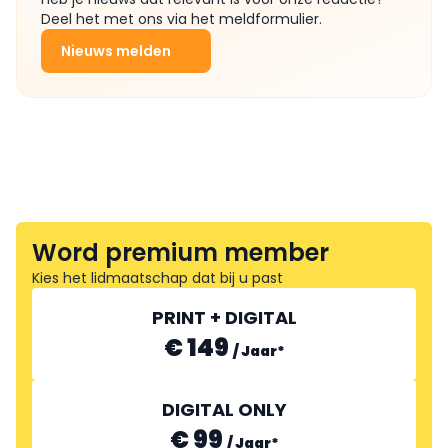
Deel het met ons via het meldformulier.
Nieuws melden
Word premium member
Kies het lidmaatschap dat bij u past
PRINT + DIGITAL
€ 149
/
Jaar
*
DIGITAL ONLY
€ 99
/
Jaar
*