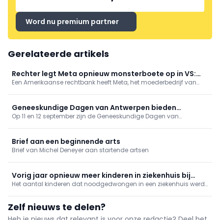
Word nu premium partner
Gerelateerde artikels
Rechter legt Meta opnieuw monsterboete op in VS:
Een Amerikaanse rechtbank heeft Meta, het moederbedrijf van
bedrijf moet kinderen meer beschermen
onder meer Instagram en Facebook, donderdag een boete
opgelegd van 567 miljoen dollar, omdat het bedrijf onvoldoende
maatregelen neemt om jonge gebruikers te beschermen.
Geneeskundige Dagen van Antwerpen bieden
Op 11 en 12 september zijn de Geneeskundige Dagen van
gevarieerd programma
Antwerpen toe aan hun 81ste editie. Op het programma onder
meer tussenkomsten over vaccinaties, cardiologie, NKO, MKA en
nood- en rampgeneeskunde.
Brief aan een beginnende arts
Brief van Michel Deneyer aan startende artsen
Vorig jaar opnieuw meer kinderen in ziekenhuis bij
Het aantal kinderen dat noodgedwongen in een ziekenhuis werd
gebrek aan jeugdhulp
opgenomen omdat er geen plaats is in de jeugdhulp, is vorig
jaar opnieuw gestegen.
Zelf nieuws te delen?
Heb je nieuws dat relevant is voor onze redactie? Deel het