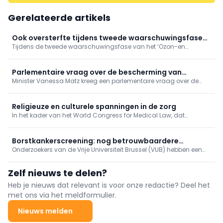
Gerelateerde artikels
Ook oversterfte tijdens tweede waarschuwingsfase
Tijdens de tweede waarschuwingsfase van het ‘Ozon-en
'Ozon- en hitteplan'
hitteplan’ deze zomer, tussen 4 en 17 juli 2026, was er sprake van
een oversterfte van 14,8%. Hiermee blijft de oversterfte aanhouden,
hoewel beperkter dan tijdens de hittegolf eind juni.
Parlementaire vraag over de bescherming van
Minister Vanessa Matz kreeg een parlementaire vraag over de
persoonsgegevens bij gebruik van apps in het kader
bescherming van persoonsgegevens in femtech-apps. Ze wijst
van reproductieve gezondheidszorg
op het bestaande Europese regelgevend kader, maar zegt de
aandacht voor sensibilisering rond het gebruik van deze apps te
Religieuze en culturele spanningen in de zorg
willen versterken.
In het kader van het World Congress for Medical Law, dat
momenteel plaatsvindt in Antwerpen, werd vandaag de
Cusanus Leerstoel voor Gezondheidsrecht en Religieuze Diversiteit
officieel boven de doopvont gehouden.
Borstkankerscreening: nog betrouwbaardere
Onderzoekers van de Vrije Universiteit Brussel (VUB) hebben een
simulatiemodellen
ingenieuze manier gevonden om de computerberekeningen te
verbeteren die ten grondslag liggen aan programma’s voor
Zelf nieuws te delen?
borstkankerscreening.
Heb je nieuws dat relevant is voor onze redactie? Deel het
met ons via het meldformulier.
Nieuws melden