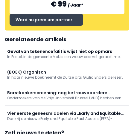
€ 99
/
Jaar
*
Word nu premium partner
Gerelateerde artikels
Geval van tekenencefalitis wijst niet op opmars
In Postel, in de gemeente Mol, is een vrouw besmet geraakt met
tekenencefalitis na een tekenbeet die ze opliep in de regio. Dat
meldt RTV en het Agentschap Zorg bevestigt het nieuws.
(BOEK) Organisch
In haar nieuwe boek neemt de Duitse arts Giulia Enders de lezer
mee op een fascinerende reis doorheen het lichaam. Longen,
spieren, hersenen, huid en het immuunsysteem worden op een
originele manier voorgesteld.
Borstkankerscreening: nog betrouwbaardere
Onderzoekers van de Vrije Universiteit Brussel (VUB) hebben een
simulatiemodellen
ingenieuze manier gevonden om de computerberekeningen te
verbeteren die ten grondslag liggen aan programma’s voor
borstkankerscreening.
Vier eerste geneesmiddelen via „Early and Equitable
Dankzij de nieuwe Early and Equitable Fast Access (EEFA)-
Access“
procedure hebben vier geneesmiddelen onlangs vroegtijdige
toegang gekregen. Drie van de vier geneesmiddelen vallen onder
Zelf nieuws te delen?
de oncologie, maar één ervan is bestemd voor de nefrologie.