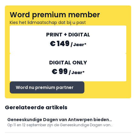
Word premium member
Kies het lidmaatschap dat bij u past
PRINT + DIGITAL
€ 149
/
Jaar
*
DIGITAL ONLY
€ 99
/
Jaar
*
Word nu premium partner
Gerelateerde artikels
Geneeskundige Dagen van Antwerpen bieden
Op 11 en 12 september zijn de Geneeskundige Dagen van
gevarieerd programma
Antwerpen toe aan hun 81ste editie. Op het programma onder
meer tussenkomsten over vaccinaties, cardiologie, NKO, MKA en