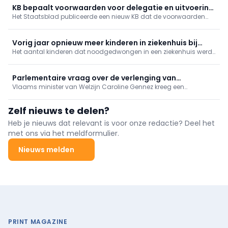
nood- en rampgeneeskunde.
KB bepaalt voorwaarden voor delegatie en uitvoering
Het Staatsblad publiceerde een nieuw KB dat de voorwaarden
van verpleegkundige handelingen in het kader van een
vastlegt voor de delegatie van technische verpleegkundige
gestructureerd zorgteam
handelingen binnen een gestructureerd zorgteam.
Vorig jaar opnieuw meer kinderen in ziekenhuis bij
Het aantal kinderen dat noodgedwongen in een ziekenhuis werd
gebrek aan jeugdhulp
opgenomen omdat er geen plaats is in de jeugdhulp, is vorig
jaar opnieuw gestegen.
Parlementaire vraag over de verlenging van
Vlaams minister van Welzijn Caroline Gennez kreeg een
beheersovereenkomsten voor preventief
parlementaire vraag over de verlenging van de bestaande
gezondheidsbeleid
beheersovereenkomsten voor het preventieve gezondheidsbeleid
Zelf nieuws te delen?
Heb je nieuws dat relevant is voor onze redactie? Deel het
met ons via het meldformulier.
Nieuws melden
PRINT MAGAZINE