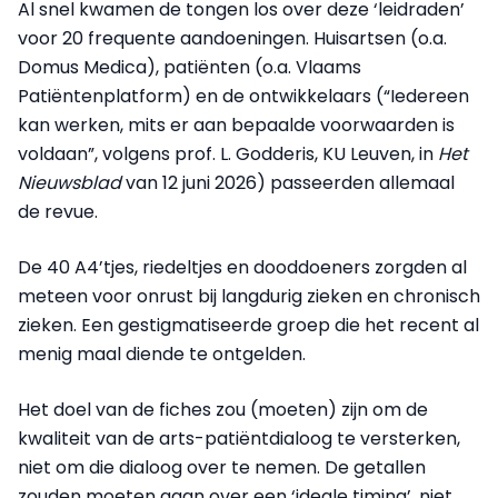
Al snel kwamen de tongen los over deze ‘leidraden’
voor 20 frequente aandoeningen. Huisartsen (o.a.
Domus Medica), patiënten (o.a. Vlaams
Patiëntenplatform) en de ontwikkelaars (“Iedereen
kan werken, mits er aan bepaalde voorwaarden is
voldaan”, volgens prof. L. Godderis, KU Leuven, in
Het
Nieuwsblad
van 12 juni 2026) passeerden allemaal
de revue.
De 40 A4’tjes, riedeltjes en dooddoeners zorgden al
meteen voor onrust bij langdurig zieken en chronisch
zieken. Een gestigmatiseerde groep die het recent al
menig maal diende te ontgelden.
Het doel van de fiches zou (moeten) zijn om de
kwaliteit van de arts-patiëntdialoog te versterken,
niet om die dialoog over te nemen. De getallen
zouden moeten gaan over een ‘ideale timing’, niet