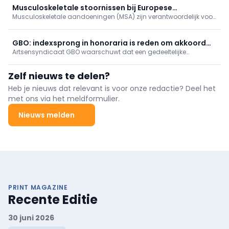
Musculoskeletale stoornissen bij Europese
Musculoskeletale aandoeningen (MSA) zijn verantwoordelijk voor
verpleegkundigen
minstens 1/3 van het langdurig verzuim bij werknemers. Hoe zit
het met MSA bij verpleegkundigen?
GBO: indexsprong in honoraria is reden om akkoord
Artsensyndicaat GBO waarschuwt dat een gedeeltelijke
op te zeggen
indexering van honoraria voldoende reden is om het akkoord
artsen-ziekenfondsen op te zeggen.
Zelf nieuws te delen?
Heb je nieuws dat relevant is voor onze redactie? Deel het
met ons via het meldformulier.
Nieuws melden
PRINT MAGAZINE
Recente Editie
30 juni 2026