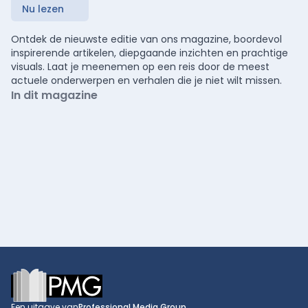
Nu lezen
Ontdek de nieuwste editie van ons magazine, boordevol
inspirerende artikelen, diepgaande inzichten en prachtige
visuals. Laat je meenemen op een reis door de meest
actuele onderwerpen en verhalen die je niet wilt missen.
In dit magazine
Footer
Een uitgave van
Professional Media Group