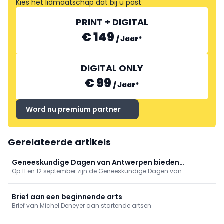
Kies het lidmaatschap dat bij u past
PRINT + DIGITAL
€ 149
/
Jaar
*
DIGITAL ONLY
€ 99
/
Jaar
*
Word nu premium partner
Gerelateerde artikels
Geneeskundige Dagen van Antwerpen bieden
Op 11 en 12 september zijn de Geneeskundige Dagen van
gevarieerd programma
Antwerpen toe aan hun 81ste editie. Op het programma onder
meer tussenkomsten over vaccinaties, cardiologie, NKO, MKA en
nood- en rampgeneeskunde.
Brief aan een beginnende arts
Brief van Michel Deneyer aan startende artsen