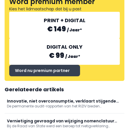
Word premium member
Kies het lidmaatschap dat bij u past
PRINT + DIGITAL
€ 149
/
Jaar
*
DIGITAL ONLY
€ 99
/
Jaar
*
Word nu premium partner
Gerelateerde artikels
Innovatie, niet overconsumptie, verklaart stijgende
De permanente audit-rapporten van het RIZIV bieden
uitgaven
waardevolle informatie om de evolutie van de uitgaven in de
gezondheidszorg te begrijpen en doorbreken clichés over
overconsumptie en ondoelmatigheid.
Vernietiging gevraagd van wijziging nomenclatuur
Bij de Raad van State werd een beroep tot nietigverklaring
voor spirometrie