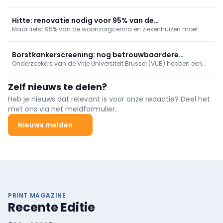
ingesteld tegen het KB van 23 april 2026 dat de nomenclatuur
voor spirometrie wijzigt.
Hitte: renovatie nodig voor 95% van de
Maar liefst 95% van de woonzorgcentra en ziekenhuizen moet
woonzorgcentra en ziekenhuizen
worden gerenoveerd om hittegolven het hoofd te kunnen bieden,
zo blijkt uit een studie van de bouwsectorfederatie Embuild.
Borstkankerscreening: nog betrouwbaardere
Onderzoekers van de Vrije Universiteit Brussel (VUB) hebben een
simulatiemodellen
ingenieuze manier gevonden om de computerberekeningen te
verbeteren die ten grondslag liggen aan programma’s voor
Zelf nieuws te delen?
borstkankerscreening.
Heb je nieuws dat relevant is voor onze redactie? Deel het
met ons via het meldformulier.
Nieuws melden
PRINT MAGAZINE
Recente Editie