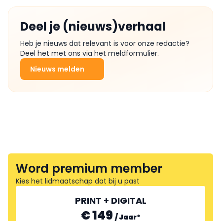
Deel je (nieuws)verhaal
Heb je nieuws dat relevant is voor onze redactie?
Deel het met ons via het meldformulier.
Nieuws melden
Word premium member
Kies het lidmaatschap dat bij u past
PRINT + DIGITAL
€ 149
/
Jaar
*