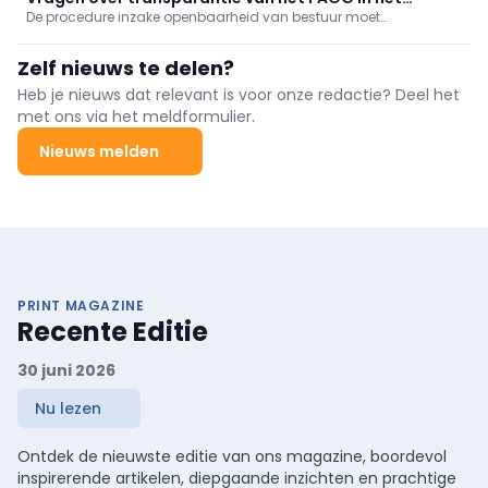
De procedure inzake openbaarheid van bestuur moet
donordossier
hanteerbaar blijven voor wie de verzoeken ontvangt. Dat
zei minister van Volksgezondheid Frank Vandenbroucke in
Zelf nieuws te delen?
antwoord op vragen over de transparantie van het FAGG in het
donordossier.
Heb je nieuws dat relevant is voor onze redactie? Deel het
met ons via het meldformulier.
Nieuws melden
PRINT MAGAZINE
Recente Editie
30 juni 2026
Nu lezen
Ontdek de nieuwste editie van ons magazine, boordevol
inspirerende artikelen, diepgaande inzichten en prachtige