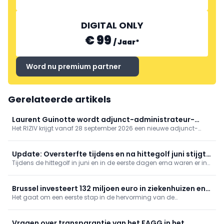
DIGITAL ONLY
€ 99
/
Jaar
*
Word nu premium partner
Gerelateerde artikels
Laurent Guinotte wordt adjunct-administrateur-
Het RIZIV krijgt vanaf 28 september 2026 een nieuwe adjunct-
generaal RIZIV
administrateur-generaal. Laurent Guinotte volgt Pedro Facon op,
die sinds 1 januari 2026 administrateur-generaal is.
Update: Oversterfte tijdens en na hittegolf juni stijgt
Tijdens de hittegolf in juni en in de eerste dagen erna waren er in
tot 2.000 extra overlijdens
ons land 2.000 meer overlijdens dan normaal. De oversterfte
bedraagt daarmee 48 procent.
Brussel investeert 132 miljoen euro in ziekenhuizen en
Het gaat om een eerste stap in de hervorming van de
psychiatrische instellingen
financiering van de Brusselse ziekenhuisinfrastructuur, zegt
minister van Sociale Actie en Gezondheid Ahmed Laaouej (PS).
Vragen over transparantie van het FAGG in het