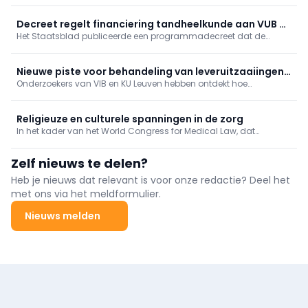
Vlaams minister van Welzijn Caroline Gennez in antwoord op een
parlementaire vraag.
Decreet regelt financiering tandheelkunde aan VUB en
Het Staatsblad publiceerde een programmadecreet dat de
geneeskunde aan UHasselt
financiering regelt van de nieuwe opleidingen tandheelkunde
aan de VUB en geneeskunde aan de UHasselt.
Nieuwe piste voor behandeling van leveruitzaaiingen
Onderzoekers van VIB en KU Leuven hebben ontdekt hoe
ontdekt
kankercellen die zich verspreiden naar de lever erin slagen om
aan het immuunsysteem te ontsnappen.
Religieuze en culturele spanningen in de zorg
In het kader van het World Congress for Medical Law, dat
momenteel plaatsvindt in Antwerpen, werd vandaag de
Cusanus Leerstoel voor Gezondheidsrecht en Religieuze Diversiteit
Zelf nieuws te delen?
officieel boven de doopvont gehouden.
Heb je nieuws dat relevant is voor onze redactie? Deel het
met ons via het meldformulier.
Nieuws melden