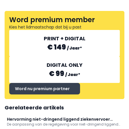
Word premium member
Kies het lidmaatschap dat bij u past
PRINT + DIGITAL
€ 149
/
Jaar
*
DIGITAL ONLY
€ 99
/
Jaar
*
Word nu premium partner
Gerelateerde artikels
Hervorming niet-dringend liggend ziekenvervoer
De aanpassing van de regelgeving voor niet-dringend liggend
wordt ingediend
ziekenvervoer wordt bij de Vlaamse Regering ingediend. Dat zegt