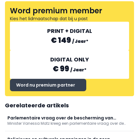
Word premium member
Kies het lidmaatschap dat bij u past
PRINT + DIGITAL
€ 149
/
Jaar
*
DIGITAL ONLY
€ 99
/
Jaar
*
Word nu premium partner
Gerelateerde artikels
Parlementaire vraag over de bescherming van
Minister Vanessa Matz kreeg een parlementaire vraag over de
persoonsgegevens bij gebruik van apps in het kader
bescherming van persoonsgegevens in femtech-apps. Ze wijst
van reproductieve gezondheidszorg
op het bestaande Europese regelgevend kader, maar zegt de
aandacht voor sensibilisering rond het gebruik van deze apps te