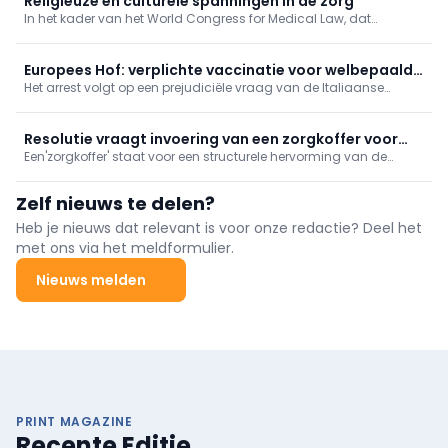
Religieuze en culturele spanningen in de zorg
willen versterken.
In het kader van het World Congress for Medical Law, dat
momenteel plaatsvindt in Antwerpen, werd vandaag de
Cusanus Leerstoel voor Gezondheidsrecht en Religieuze Diversiteit
officieel boven de doopvont gehouden.
Europees Hof: verplichte vaccinatie voor welbepaalde
Het arrest volgt op een prejudiciële vraag van de Italiaanse
beroepsgroep discrimineert niet
rechter in een zaak over de vaccinatieplicht voor militairen.
Resolutie vraagt invoering van een zorgkoffer voor
Een'zorgkoffer' staat voor een structurele hervorming van de
mantelzorgers
huidige versnipperde verlofstelsels voor mantelzorgers.
Zelf nieuws te delen?
Heb je nieuws dat relevant is voor onze redactie? Deel het
met ons via het meldformulier.
Nieuws melden
PRINT MAGAZINE
Recente Editie