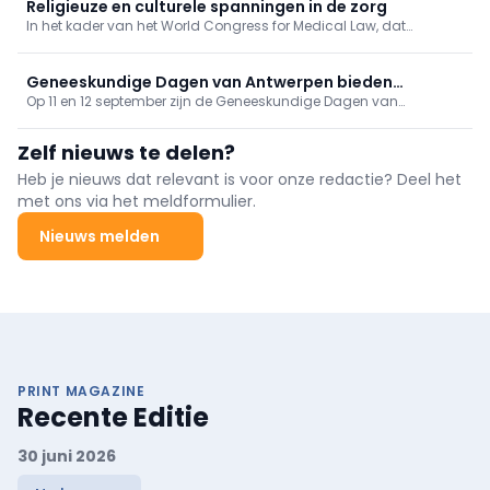
Religieuze en culturele spanningen in de zorg
In het kader van het World Congress for Medical Law, dat
momenteel plaatsvindt in Antwerpen, werd vandaag de
Cusanus Leerstoel voor Gezondheidsrecht en Religieuze Diversiteit
officieel boven de doopvont gehouden.
Geneeskundige Dagen van Antwerpen bieden
Op 11 en 12 september zijn de Geneeskundige Dagen van
gevarieerd programma
Antwerpen toe aan hun 81ste editie. Op het programma onder
meer tussenkomsten over vaccinaties, cardiologie, NKO, MKA en
Zelf nieuws te delen?
nood- en rampgeneeskunde.
Heb je nieuws dat relevant is voor onze redactie? Deel het
met ons via het meldformulier.
Nieuws melden
PRINT MAGAZINE
Recente Editie
30 juni 2026