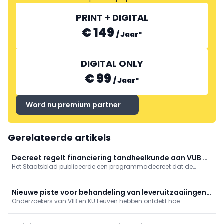
PRINT + DIGITAL
€ 149
/
Jaar
*
DIGITAL ONLY
€ 99
/
Jaar
*
Word nu premium partner
Gerelateerde artikels
Decreet regelt financiering tandheelkunde aan VUB en
Het Staatsblad publiceerde een programmadecreet dat de
geneeskunde aan UHasselt
financiering regelt van de nieuwe opleidingen tandheelkunde
aan de VUB en geneeskunde aan de UHasselt.
Nieuwe piste voor behandeling van leveruitzaaiingen
Onderzoekers van VIB en KU Leuven hebben ontdekt hoe
ontdekt
kankercellen die zich verspreiden naar de lever erin slagen om
aan het immuunsysteem te ontsnappen.