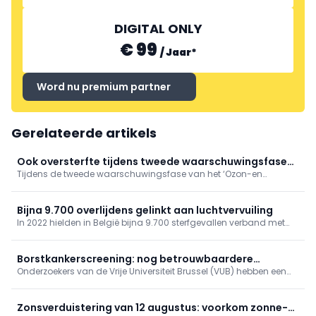
DIGITAL ONLY
€ 99
/
Jaar
*
Word nu premium partner
Gerelateerde artikels
Ook oversterfte tijdens tweede waarschuwingsfase
Tijdens de tweede waarschuwingsfase van het ‘Ozon-en
'Ozon- en hitteplan'
hitteplan’ deze zomer, tussen 4 en 17 juli 2026, was er sprake van
een oversterfte van 14,8%. Hiermee blijft de oversterfte aanhouden,
hoewel beperkter dan tijdens de hittegolf eind juni.
Bijna 9.700 overlijdens gelinkt aan luchtvervuiling
In 2022 hielden in België bijna 9.700 sterfgevallen verband met
luchtvervuiling, zo blijkt uit gegevens van gezondheidsinstituut
Sciensano. De organisatie bracht ook andere risicofactoren van
overlijden in kaart.
Borstkankerscreening: nog betrouwbaardere
Onderzoekers van de Vrije Universiteit Brussel (VUB) hebben een
simulatiemodellen
ingenieuze manier gevonden om de computerberekeningen te
verbeteren die ten grondslag liggen aan programma’s voor
borstkankerscreening.
Zonsverduistering van 12 augustus: voorkom zonne-