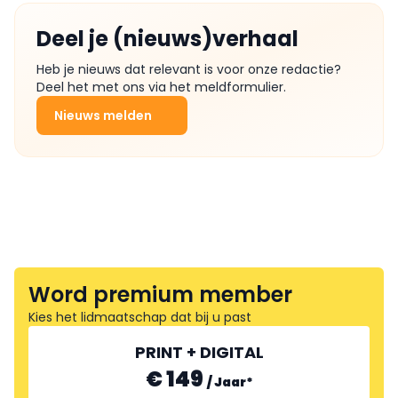
Deel je (nieuws)verhaal
Heb je nieuws dat relevant is voor onze redactie?
Deel het met ons via het meldformulier.
Nieuws melden
Word premium member
Kies het lidmaatschap dat bij u past
PRINT + DIGITAL
€ 149
/
Jaar
*