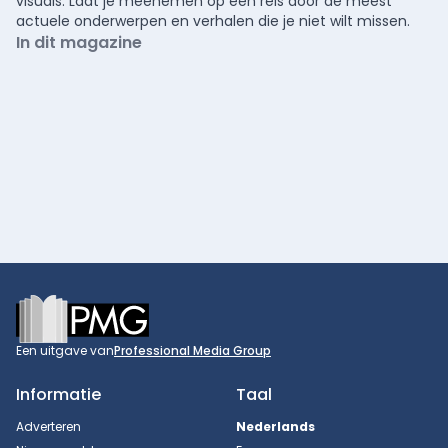
visuals. Laat je meenemen op een reis door de meest
actuele onderwerpen en verhalen die je niet wilt missen.
In dit magazine
Footer
Een uitgave van
Professional Media Group
Informatie
Taal
Adverteren
Nederlands