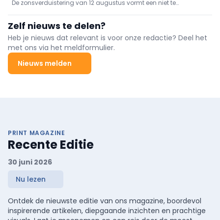
De zonsverduistering van 12 augustus vormt een niet te
retinopathie
verwaarlozen risico voor de ogen: enkele seconden rechtstreeks
kijken kan namelijk al voldoende zijn om een zonne-retinopathie,
Zelf nieuws te delen?
of „eclipsretinopathie”, te veroorzaken.
Heb je nieuws dat relevant is voor onze redactie? Deel het
met ons via het meldformulier.
Nieuws melden
PRINT MAGAZINE
Recente Editie
30 juni 2026
Nu lezen
Ontdek de nieuwste editie van ons magazine, boordevol
inspirerende artikelen, diepgaande inzichten en prachtige