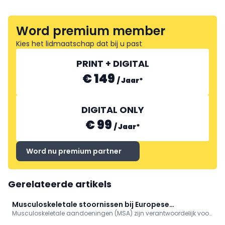
Word premium member
Kies het lidmaatschap dat bij u past
PRINT + DIGITAL
€ 149
/
Jaar
*
DIGITAL ONLY
€ 99
/
Jaar
*
Word nu premium partner
Gerelateerde artikels
Musculoskeletale stoornissen bij Europese
Musculoskeletale aandoeningen (MSA) zijn verantwoordelijk voor
verpleegkundigen
minstens 1/3 van het langdurig verzuim bij werknemers. Hoe zit