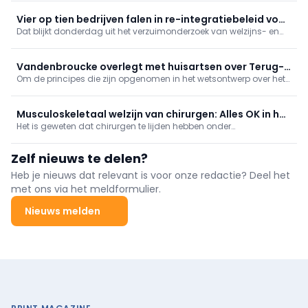
het met MSA bij verpleegkundigen?
Vier op tien bedrijven falen in re-integratiebeleid voor
Dat blijkt donderdag uit het verzuimonderzoek van welzijns- en
langdurig zieken
preventiedienst Mensura. Slechts twaalf procent van de bedrijven
kan een volwaardig 'collectief re-integratiebeleid' voorleggen.
Vandenbroucke overlegt met huisartsen over Terug-
Om de principes die zijn opgenomen in het wetsontwerp over het
Naar-Werk-beleid
Terug-Naar-Werk-beleid praktisch uit te werken, gaat minister
van Sociale Zaken en Volksgezondheid Frank Vandenbroucke in
overleg met vertegenwoordigers van de huisartsen.
Musculoskeletaal welzijn van chirurgen: Alles OK in het
Het is geweten dat chirurgen te lijden hebben onder
OK?
musculoskeletale aandoeningen, één van de frequentste
oorzaken van pijn en arbeidsongeschiktheid. Wat zeggen de
Zelf nieuws te delen?
studies?
Heb je nieuws dat relevant is voor onze redactie? Deel het
met ons via het meldformulier.
Nieuws melden