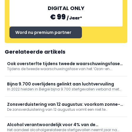
DIGITAL ONLY
€ 99
/
Jaar
*
Word nu premium partner
Gerelateerde artikels
Ook oversterfte tijdens tweede waarschuwingsfase
Tijdens de tweede waarschuwingsfase van het ‘Ozon-en
'Ozon- en hitteplan'
hitteplan’ deze zomer, tussen 4 en 17 juli 2026, was er sprake van
een oversterfte van 14,8%. Hiermee blijft de oversterfte aanhouden,
hoewel beperkter dan tijdens de hittegolf eind juni.
Bijna 9.700 overlijdens gelinkt aan luchtvervuiling
In 2022 hielden in België bijna 9.700 sterfgevallen verband met
luchtvervuiling, zo blijkt uit gegevens van gezondheidsinstituut
Sciensano. De organisatie bracht ook andere risicofactoren van
overlijden in kaart.
Zonsverduistering van 12 augustus: voorkom zonne-
De zonsverduistering van 12 augustus vormt een niet te
retinopathie
verwaarlozen risico voor de ogen: enkele seconden rechtstreeks
kijken kan namelijk al voldoende zijn om een zonne-retinopathie,
of „eclipsretinopathie”, te veroorzaken.
Alcohol verantwoordelijk voor 4% van de
Het aandeel alcoholgerelateerde sterfgevallen neemt jaar na
sterfgevallen in België