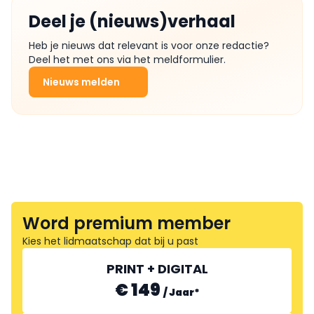
Deel je (nieuws)verhaal
Heb je nieuws dat relevant is voor onze redactie?
Deel het met ons via het meldformulier.
Nieuws melden
Word premium member
Kies het lidmaatschap dat bij u past
PRINT + DIGITAL
€ 149
/
Jaar
*