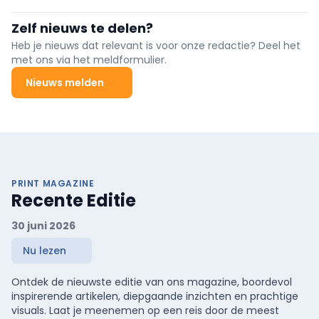
jaar toe, met de sterkste stijging in het Brussels Hoofdstedelijk
Gewest, blijkt uit de recentste cijfers van Sciensano.
Zelf nieuws te delen?
Heb je nieuws dat relevant is voor onze redactie? Deel het
met ons via het meldformulier.
Nieuws melden
PRINT MAGAZINE
Recente Editie
30 juni 2026
Nu lezen
Ontdek de nieuwste editie van ons magazine, boordevol
inspirerende artikelen, diepgaande inzichten en prachtige
visuals. Laat je meenemen op een reis door de meest