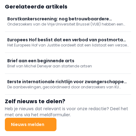
Gerelateerde artikels
Borstkankerscreening: nog betrouwbaardere
Onderzoekers van de Vrije Universiteit Brussel (VUB) hebben een
simulatiemodellen
ingenieuze manier gevonden om de computerberekeningen te
verbeteren die ten grondslag liggen aan programma’s voor
borstkankerscreening.
Europees Hof beslist dat een verbod van postmortaal
Het Europees Hof van Justitie oordeelt dat een lidstaat een verzoek
genetisch onderzoek niet grensoverschrijdend werkt
uit een andere lidstaat voor postmortaal genetisch onderzoek
niet mag weigeren louter omdat zijn nationale wetgeving dat
onderzoek verbiedt.
Brief aan een beginnende arts
Brief van Michel Deneyer aan startende artsen
Eerste internationale richtlijn voor zwangerschappen
De aanbevelingen, gecoördineerd door onderzoekers van KU
na afslankmedicatie
Leuven en de Universiteit van Plymouth, moeten artsen,
vroedvrouwen en andere zorgverleners houvast bieden bij de
Zelf nieuws te delen?
begeleiding van deze groeiende patiëntengroep.
Heb je nieuws dat relevant is voor onze redactie? Deel het
met ons via het meldformulier.
Nieuws melden