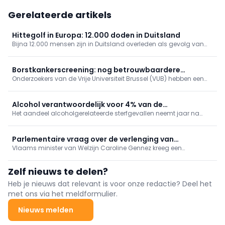
Gerelateerde artikels
Hittegolf in Europa: 12.000 doden in Duitsland
Bijna 12.000 mensen zijn in Duitsland overleden als gevolg van
de hittegolf, zo blijkt uit cijfers die donderdag zijn gepubliceerd
door het Robert Koch-Instituut.
Borstkankerscreening: nog betrouwbaardere
Onderzoekers van de Vrije Universiteit Brussel (VUB) hebben een
simulatiemodellen
ingenieuze manier gevonden om de computerberekeningen te
verbeteren die ten grondslag liggen aan programma’s voor
borstkankerscreening.
Alcohol verantwoordelijk voor 4% van de
Het aandeel alcoholgerelateerde sterfgevallen neemt jaar na
sterfgevallen in België
jaar toe, met de sterkste stijging in het Brussels Hoofdstedelijk
Gewest, blijkt uit de recentste cijfers van Sciensano.
Parlementaire vraag over de verlenging van
Vlaams minister van Welzijn Caroline Gennez kreeg een
beheersovereenkomsten voor preventief
parlementaire vraag over de verlenging van de bestaande
gezondheidsbeleid
beheersovereenkomsten voor het preventieve gezondheidsbeleid
Zelf nieuws te delen?
Heb je nieuws dat relevant is voor onze redactie? Deel het
met ons via het meldformulier.
Nieuws melden