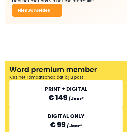
Deel het met ons via het meldformulier.
Nieuws melden
Word premium member
Kies het lidmaatschap dat bij u past
PRINT + DIGITAL
€ 149
/
Jaar
*
DIGITAL ONLY
€ 99
/
Jaar
*