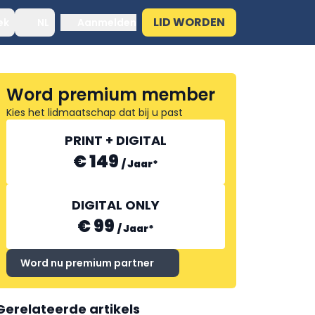
LID WORDEN
ek
NL
Aanmelden
Word premium member
Kies het lidmaatschap dat bij u past
PRINT + DIGITAL
€ 149
/
Jaar
*
DIGITAL ONLY
€ 99
/
Jaar
*
Word nu premium partner
Gerelateerde artikels