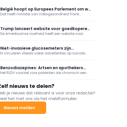
België hoopt op Europees Parlement om wet
Dat heeft minister van Volksgezondheid Frank
over kritieke geneesmiddelen te verbeteren
Vandenbroucke (Vooruit) deze week aangegeven in
de marge van een conferentie in Parijs.
Trump lanceert website voor goedkopere
De Amerikaanse overheid heeft een website voor
geneesmiddelen
goedkopere geneesmiddelen gelanceerd.
Amerikaans president Donald Trump stelde het naar
hem vernoemde portaal - TrumpRx.gov -
Niet-invasieve glucosemeters zijn
donderdag voor.
Er circuleren steeds vaker advertenties op sociale
onbetrouwbaar
media en online platforms voor zogenaamde "niet-
invasieve" glucosemeters. Er is echter geen enkel
product op de Europese markt dat dit op een
Benzodiazepines: Artsen en apothekers
betrouwbare en veilige manier kan doen.
Het RIZIV voorziet voor patiënten die chronisch een
spelen rol in geleidelijke afbouw
benzodiazepine of een aanverwant geneesmiddel
(Z-drug) gebruiken als slaapmiddel, een
Zelf nieuws te delen?
programma om het gebruik geleidelijk af te bouwen.
Zowel artsen als apothekers spelen hierin een rol.
Heb je nieuws dat relevant is voor onze redactie?
Deel het met ons via het meldformulier.
Nieuws melden