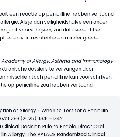
oit een reactie op penicilline hebben vertoond,
lergie. Als je dan veiligheidshalve een ander
m gaat voorschrijven, zou dat averechtse
optreden van resistentie en minder goede
 Academy of Allergy, Asthma and Immunology
lektronische dossiers te vervangen door
an misschien toch penicilline kan voorschrijven,
ctie op penicilline zou hebben vertoond.
tion of Allergy - When to Test for a Penicillin
e
vol. 393 (2025): 1340-1342.
a Clinical Decision Rule to Enable Direct Oral
llin Allergy: The PALACE Randomized Clinical