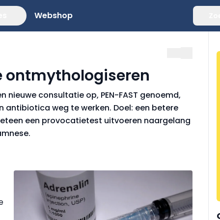
es
Webshop
Zo
ne ontmythologiseren
een nieuwe consultatie op, PEN-FAST genoemd,
 antibiotica weg te werken. Doel: een betere
 meteen een provocatietest uitvoeren naargelang
namnese.
e