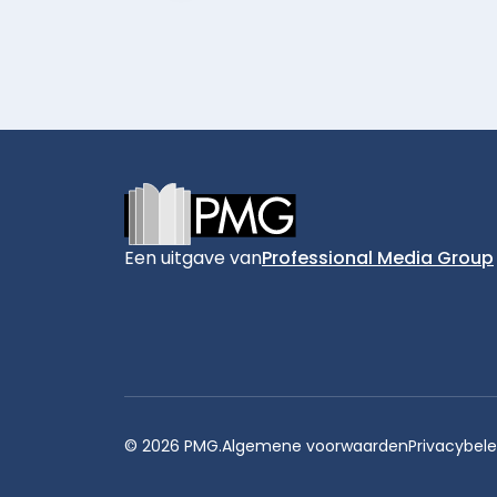
Footer
Een uitgave van
Professional Media Group
© 2026 PMG.
Algemene voorwaarden
Privacybele