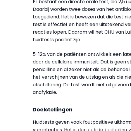
Er bestaat een directe orale test, die 2,5 u
Daarbij worden twee doses van het antibi
toegediend. Het is bewezen dat die test nie
test is effectief en heeft een uitstekend vei
reacties lopen. Daarom wil het CHU van Lui
huidtests positief zijn.
5-12% van de patiënten ontwikkelt een late
door de cellulaire immuniteit. Dat is geen 
penicilline en al zeker niet als de behande
het verschijnen van de uitslag en als die ni
afschilfering. De test wordt niet uitgevoe
anafylaxie.
Doelstellingen
Huidtests geven vaak foutpositieve uitkomste
van infecties. Het is dan ook de bedoeling 