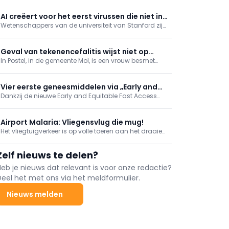
AI creëert voor het eerst virussen die niet in
Wetenschappers van de universiteit van Stanford zijn
natuur voorkomen
er voor het eerst in geslaagd om virussen, die nog
niet in de natuur voorkwamen, te ontwerpen met
artificiële intelligentie (AI)
Geval van tekenencefalitis wijst niet op
In Postel, in de gemeente Mol, is een vrouw besmet
opmars
geraakt met tekenencefalitis na een tekenbeet die ze
opliep in de regio. Dat meldt RTV en het Agentschap
Zorg bevestigt het nieuws.
Vier eerste geneesmiddelen via „Early and
Dankzij de nieuwe Early and Equitable Fast Access
Equitable Access“
(EEFA)-procedure hebben vier geneesmiddelen
onlangs vroegtijdige toegang gekregen. Drie van de
vier geneesmiddelen vallen onder de oncologie,
Airport Malaria: Vliegensvlug die mug!
maar één ervan is bestemd voor de nefrologie.
Het vliegtuigverkeer is op volle toeren aan het draaien
deze zomermaanden. Toch werd er vorige week iets
gerapporteerd dat slechts weinig beschreven is,
Zelf nieuws te delen?
namelijk ‘Airport Malaria’ (Aviation Direct, 2026).
Heb je nieuws dat relevant is voor onze redactie?
Deel het met ons via het meldformulier.
Nieuws melden