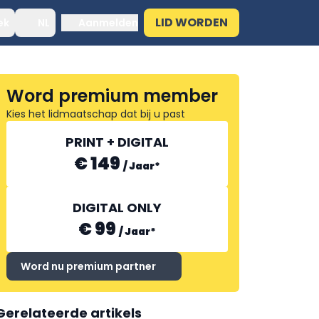
LID WORDEN
ek
NL
Aanmelden
Word premium member
Kies het lidmaatschap dat bij u past
PRINT + DIGITAL
€ 149
/
Jaar
*
DIGITAL ONLY
€ 99
/
Jaar
*
Word nu premium partner
Gerelateerde artikels