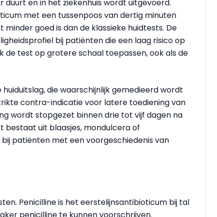
ur duurt en in het ziekenhuis wordt uitgevoerd.
oticum met een tussenpoos van dertig minuten
t minder goed is dan de klassieke huidtests. De
ligheidsprofiel bij patiënten die een laag risico op
k de test op grotere schaal toepassen, ook als de
 huiduitslag, die waarschijnlijk gemedieerd wordt
strikte contra-indicatie voor latere toediening van
ling wordt stopgezet binnen drie tot vijf dagen na
et bestaat uit blaasjes, mondulcera of
rd bij patiënten met een voorgeschiedenis van
n. Penicilline is het eerstelijnsantibioticum bij tal
vaker penicilline te kunnen voorschrijven.