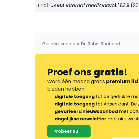
Trial.”
JAMA internal medicine
vol. 183,9 (2
Geschreven door
Dr. Robin Roobaert
Proef ons
gratis
!
Word één maand gratis
premium lid
bieden hebben.
digitale toegang
tot de gedrukte ma
digitale toegang
tot Artsenkrant, De 
gevarieerd nieuwsaanbod
met actua
dagelijkse newsletter
met nieuws ui
Probeer nu