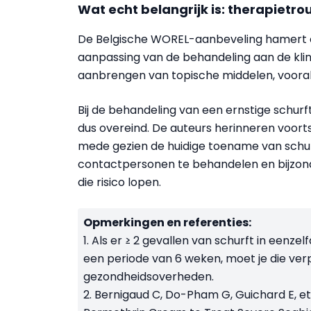
Wat echt belangrijk is: therapietr
De Belgische WOREL-aanbeveling hamert o
aanpassing van de behandeling aan de klin
aanbrengen van topische middelen, vooral 
Bij de behandeling van een ernstige schur
dus overeind. De auteurs herinneren voort
mede gezien de huidige toename van schurft 
contactpersonen te behandelen en bijzond
die risico lopen.
Opmerkingen en referenties:
1. Als er ≥ 2 gevallen van schurft in eenze
een periode van 6 weken, moet je die verp
gezondheidsoverheden.
2. Bernigaud C, Do-Pham G, Guichard E, e