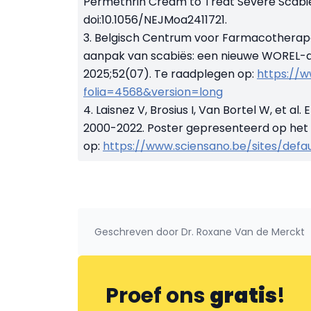
Permethrin Cream to Treat Severe Scabi
doi:10.1056/NEJMoa2411721.
3. Belgisch Centrum voor Farmacotherap
aanpak van scabiës: een nieuwe WOREL-a
2025;52(07). Te raadplegen op:
https://w
folia=4568&version=long
4. Laisnez V, Brosius I, Van Bortel W, et al.
E
2000-2022.
Poster gepresenteerd op het 
op:
https://www.sciensano.be/sites/defau
Geschreven door
Dr. Roxane Van de Merckt
Proef ons
gratis
!