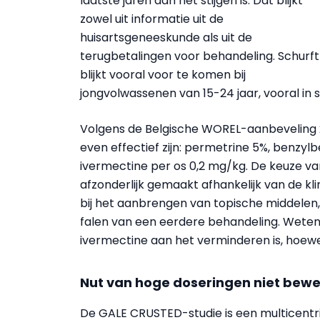
laatste jaren aan het stijgen is. Dat blijkt
zowel uit informatie uit de
huisartsgeneeskunde als uit de
terugbetalingen voor behandeling. Schurft
blijkt vooral voor te komen bij
jongvolwassenen van 15-24 jaar, vooral in
Volgens de Belgische WOREL-aanbeveling 
even effectief zijn: permetrine 5%, benzyl
ivermectine per os 0,2 mg/kg. De keuze va
afzonderlijk gemaakt afhankelijk van de kl
bij het aanbrengen van topische middelen
falen van een eerdere behandeling. Wete
ivermectine aan het verminderen is, hoewel
Nut van hoge doseringen niet bew
De GALE CRUSTED-studie is een
multicentr