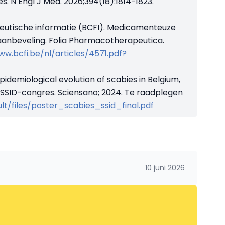
es.
N Engl J Med. 2026;394(18):1814-1823.
eutische informatie (BCFI). Medicamenteuze
anbeveling. Folia Pharmacotherapeutica.
ww.bcfi.be/nl/articles/4571.pdf?
pidemiological evolution of scabies in Belgium,
SSID-congres. Sciensano; 2024. Te raadplegen
lt/files/poster_scabies_ssid_final.pdf
10 juni 2026