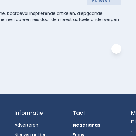
Nu lezen
e, boordevol inspirerende artikelen, diepgaande
meenemen op een reis door de meest actuele onderwerpen
Informatie
Taal
M
n
Adverteren
Nederlands
Nieuws melden
Frans