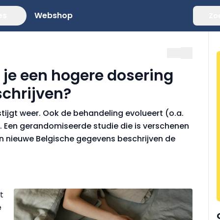
es
Webshop
Zo
t je een hogere dosering
schrijven?
stijgt weer. Ook de behandeling evolueert (o.a.
). Een gerandomiseerde studie die is verschenen
en nieuwe Belgische gegevens beschrijven de
.
t
e