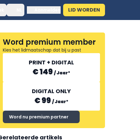
LID WORDEN
ek
NL
Aanmelden
Word premium member
Kies het lidmaatschap dat bij u past
PRINT + DIGITAL
€ 149
/
Jaar
*
DIGITAL ONLY
€ 99
/
Jaar
*
Word nu premium partner
Gerelateerde artikels