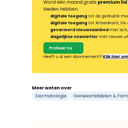
Word één maand gratis
premium lid
bieden hebben.
digitale toegang
tot de gedrukte ma
digitale toegang
tot Artsenkrant, De 
gevarieerd nieuwsaanbod
met actua
dagelijkse newsletter
met nieuws ui
Probeer nu
Heeft u al een abonnement?
Klik hier o
Meer weten over
Dermatologie
Geneesmiddelen & Far