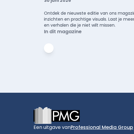
30 juni 2026
Ontdek de nieuwste editie van ons magazin
inzichten en prachtige visuals. Laat je 
en verhalen die je niet wilt missen.
In dit magazine
Footer
Een uitgave van
Professional Media Group