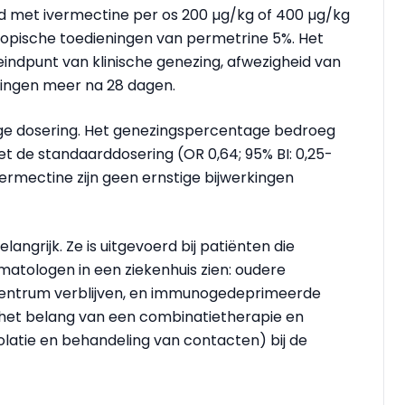
ld met ivermectine per os 200 µg/kg of 400 µg/kg
 topische toedieningen van permetrine 5%. Het
eindpunt
van klinische genezing, afwezigheid van
kingen meer na 28 dagen.
oge dosering. Het genezingspercentage bedroeg
 de standaarddosering (OR 0,64; 95% BI: 0,25-
vermectine zijn geen ernstige
bijwerkingen
langrijk. Ze is uitgevoerd bij patiënten die
rmatologen in een ziekenhuis zien: oudere
gcentrum verblijven, en immunogedeprimeerde
 het belang van een
combinatietherapie
en
olatie en behandeling van contacten) bij de