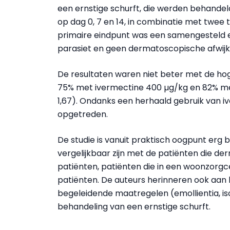
een ernstige schurft, die werden behande
op dag 0, 7 en 14, in combinatie met twee
primaire eindpunt
was een
samengesteld 
parasiet en geen dermatoscopische afwij
De resultaten waren niet beter met de h
75% met ivermectine 400 µg/kg en 82% met
1,67). Ondanks een herhaald gebruik van i
opgetreden.
De studie is vanuit praktisch oogpunt erg be
vergelijkbaar zijn met de patiënten die de
patiënten, patiënten die in een woonzor
patiënten. De auteurs herinneren ook aan
begeleidende maatregelen (emollientia, is
behandeling van een ernstige schurft.