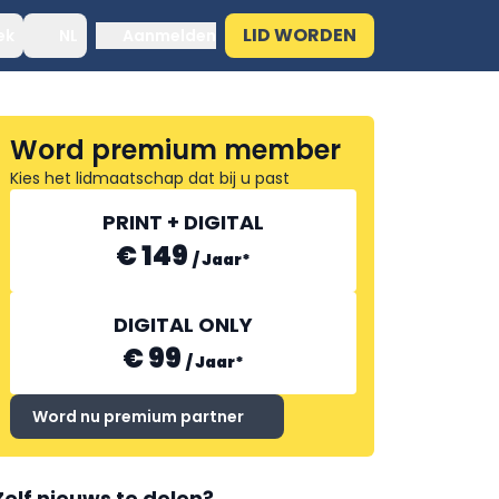
LID WORDEN
ek
NL
Aanmelden
Word premium member
Kies het lidmaatschap dat bij u past
PRINT + DIGITAL
€ 149
/
Jaar
*
DIGITAL ONLY
€ 99
/
Jaar
*
Word nu premium partner
Zelf nieuws te delen?