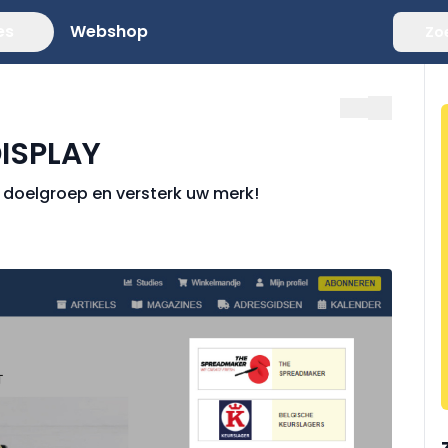
es
Webshop
Zo
DISPLAY
uw doelgroep en versterk uw merk!