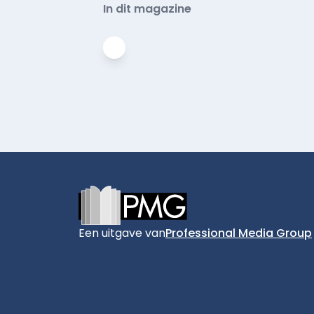
In dit magazine
Footer
Een uitgave van
Professional Media Group