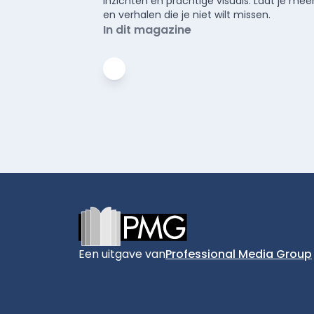
inzichten en prachtige visuals. Laat je 
en verhalen die je niet wilt missen.
In dit magazine
Footer
Een uitgave van
Professional Media Group