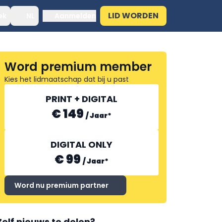
LID WORDEN
ek
NL
Aanmelden
Word premium member
Kies het lidmaatschap dat bij u past
PRINT + DIGITAL
€ 149
/
Jaar
*
DIGITAL ONLY
€ 99
/
Jaar
*
Word nu premium partner
Zelf nieuws te delen?