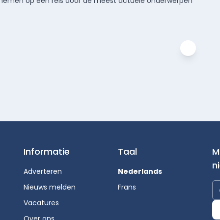
meenemen op een reis door de meest actuele onderwerpen
Informatie
Taal
M
n
Adverteren
Nederlands
Nieuws melden
Frans
Vacatures
Over ons