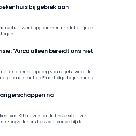
ziekenhuis bij gebrek aan
 ziekenhuis werd opgenomen omdat er geen
stegen.
ie: "Airco alleen bereidt ons niet
kelt de "opeenstapeling van regels" waar de
ndag samen met de Franstalige tegenhanger
ngs- en investeringskaders.
 zwangerschappen na
ers van KU Leuven en de Universiteit van
e zorgverleners houvast bieden bij de