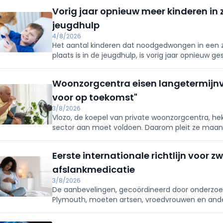
Vorig jaar opnieuw meer kinderen in 
jeugdhulp
4/8/2026
Het aantal kinderen dat noodgedwongen in een
plaats is in de jeugdhulp, is vorig jaar opnieuw ge
Woonzorgcentra eisen langetermijnvis
voor op toekomst"
3/8/2026
Vlozo, de koepel van private woonzorgcentra, he
sector aan moet voldoen. Daarom pleit ze maa
Femarbel voor een modernisering van de erkenni
Eerste internationale richtlijn voor
afslankmedicatie
3/8/2026
De aanbevelingen, gecoördineerd door onderzoek
Plymouth, moeten artsen, vroedvrouwen en ander
begeleiding van deze groeiende patiëntengroep.