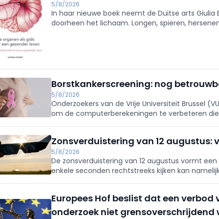
5/8/2026
In haar nieuwe boek neemt de Duitse arts Giulia
doorheen het lichaam. Longen, spieren, hersen
een originele manier voorgesteld.
Borstkankerscreening: nog betrouw
5/8/2026
Onderzoekers van de Vrije Universiteit Brussel
om de computerberekeningen te verbeteren die 
borstkankerscreening.
Zonsverduistering van 12 augustus:
5/8/2026
De zonsverduistering van 12 augustus vormt een n
enkele seconden rechtstreeks kijken kan namelij
retinopathie, of „eclipsretinopathie”, te veroorzak
Europees Hof beslist dat een verbod
onderzoek niet grensoverschrijdend 