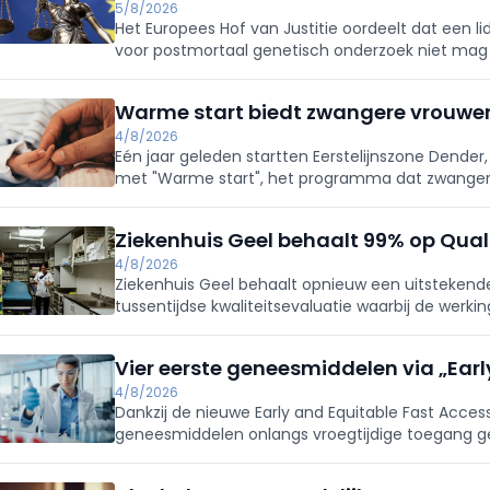
5/8/2026
Het Europees Hof van Justitie oordeelt dat een li
voor postmortaal genetisch onderzoek niet mag 
wetgeving dat onderzoek verbiedt.
Warme start biedt zwangere vrouwe
4/8/2026
Eén jaar geleden startten Eerstelijnszone Dender
met "Warme start", het programma dat zwanger
zwangerschap ondersteunt tijdens de eerste 10
Ziekenhuis Geel behaalt 99% op Qual
4/8/2026
Ziekenhuis Geel behaalt opnieuw een uitstekende
tussentijdse kwaliteitsevaluatie waarbij de werki
doorgelicht.
Vier eerste geneesmiddelen via „Ear
4/8/2026
Dankzij de nieuwe Early and Equitable Fast Acce
geneesmiddelen onlangs vroegtijdige toegang g
vallen onder de oncologie, maar één ervan is be