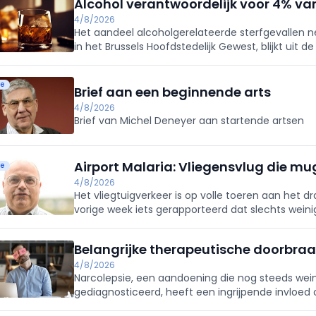
Alcohol verantwoordelijk voor 4% van
4/8/2026
Het aandeel alcoholgerelateerde sterfgevallen ne
in het Brussels Hoofdstedelijk Gewest, blijkt uit d
ie
Brief aan een beginnende arts
4/8/2026
Brief van Michel Deneyer aan startende artsen
Airport Malaria: Vliegensvlug die mu
ie
4/8/2026
Het vliegtuigverkeer is op volle toeren aan het
vorige week iets gerapporteerd dat slechts weinig 
(Aviation Direct, 2026).
Belangrijke therapeutische doorbraa
4/8/2026
Narcolepsie, een aandoening die nog steeds wein
gediagnosticeerd, heeft een ingrijpende invloed 