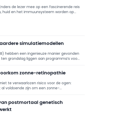
 Enders de lezer mee op een fascinerende reis
en, huid en het immuunsysteem worden op
baardere simulatiemodellen
 (VUB) hebben een ingenieuze manier gevonden
ten grondslag liggen aan programma’s voor
 voorkom zonne-retinopathie
iet te verwaarlozen risico voor de ogen:
k al voldoende zijn om een zonne-
en.
 van postmortaal genetisch
werkt