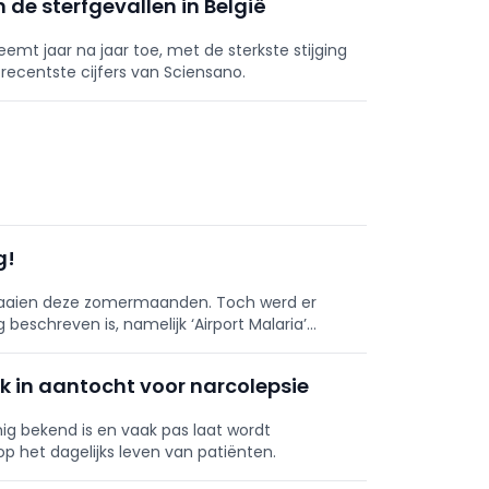
 de sterfgevallen in België
emt jaar na jaar toe, met de sterkste stijging
e recentste cijfers van Sciensano.
g!
 draaien deze zomermaanden. Toch werd er
beschreven is, namelijk ‘Airport Malaria’
k in aantocht voor narcolepsie
ig bekend is en vaak pas laat wordt
op het dagelijks leven van patiënten.