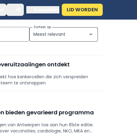
LID WORDEN
ek
NL
Aanmelden
Sorteer op
Meest relevant
expand_more
everuitzaaiingen ontdekt
kt hoe kankercellen die zich verspreiden
steem te ontsnappen.
n bieden gevarieerd programma
en van Antwerpen toe aan hun 81ste editie.
r vaccinaties, cardiologie, NKO, MKA en