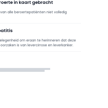
roerte in kaart gebracht
an alle beroertepatiënten niet volledig
atitis
 gelegenheid om eraan te herinneren dat deze
orzaken is van levercirrose en leverkanker.