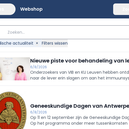
es
Webshop
Zo
ische actualiteit
×
Filters wissen
Nieuwe piste voor behandeling van l
6/8/2026
Onderzoekers van VIB en KU Leuven hebben ontde
naar de lever erin slagen om aan het immuunsy
Geneeskundige Dagen van Antwerpe
6/8/2026
Op 11 en 12 september zijn de Geneeskundige Dag
Op het programma onder meer tussenkomsten ove
nood- en rampgeneeskunde.