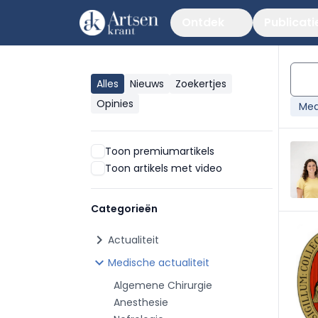
Ontdek
Publicati
Alles
Nieuws
Zoekertjes
Opinies
Med
Toon premiumartikels
Toon artikels met video
Categorieën
chevron_right
Actualiteit
chevron_right
Medische actualiteit
Algemene Chirurgie
Anesthesie