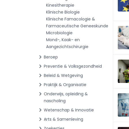
Kinesitherapie
Klinische Biologie
Klinische Famacologie &
Farmaceutische Geneeskunde
Microbiologie
Mond-, Kaak- en
Aangezichtschirurgie
chevron_right
Beroep
chevron_right
Preventie & Volksgezondheid
chevron_right
Beleid & Wetgeving
chevron_right
Praktijk & Organisatie
chevron_right
Onderwijs, opleiding &
nascholing
chevron_right
Wetenschap & Innovatie
chevron_right
Arts & Samenleving
chevron_right
Zoekertjes