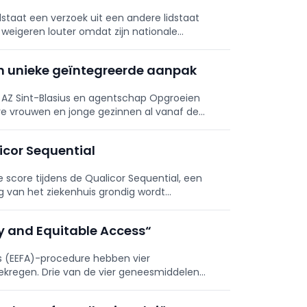
dstaat een verzoek uit een andere lidstaat
weigeren louter omdat zijn nationale
n unieke geïntegreerde aanpak
, AZ Sint-Blasius en agentschap Opgroeien
e vrouwen en jonge gezinnen al vanaf de
00 dagen van het ouderschap.
icor Sequential
 score tijdens de Qualicor Sequential, een
ng van het ziekenhuis grondig wordt
ly and Equitable Access“
ss (EEFA)-procedure hebben vier
ekregen. Drie van de vier geneesmiddelen
stemd voor de nefrologie.