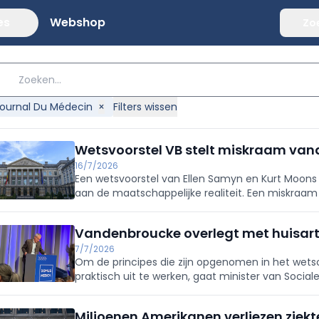
es
Webshop
Zo
Journal Du Médecin
×
Filters wissen
Wetsvoorstel VB stelt miskraam vanaf
16/7/2026
Een wetsvoorstel van Ellen Samyn en Kurt Moons 
aan de maatschappelijke realiteit. Een miskraa
gelijkgesteld worden aan het overlijden van een k
Vandenbroucke overlegt met huisar
7/7/2026
Om de principes die zijn opgenomen in het wet
praktisch uit te werken, gaat minister van Socia
Vandenbroucke in overleg met vertegenwoordige
Miljoenen Amerikanen verliezen ziekt