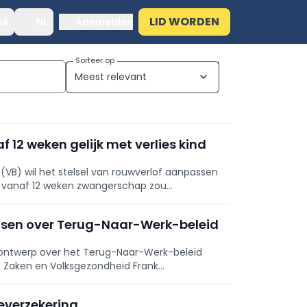
LID WORDEN
ek
NL
Aanmelden
Sorteer op
Meest relevant
expand_more
 12 weken gelijk met verlies kind
(VB) wil het stelsel van rouwverlof aanpassen
m vanaf 12 weken zwangerschap zou
ind.
tsen over Terug-Naar-Werk-beleid
sontwerp over het Terug-Naar-Werk-beleid
le Zaken en Volksgezondheid Frank
rs van de huisartsen.
everzekering