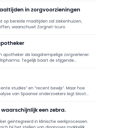
altijden in zorgvoorzieningen
 op bereide maaltijden zal ziekenhuizen,
ffen, waarschuwt Zorgnet-Icuro.
apotheker
n apotheker als laagdrempelige zorgverlener.
ltipharma. Tegelijk baart de stijgende
ds meer zorgen.
ente studies” en “recent bewijs”. Maar hoe
analyse van Spaanse onderzoekers legt bloot
he literatuur.
waarschijnlijk een zebra.
er geïntegreerd in klinische werkprocessen.
ich bij het stellen van diagnoses makkelijk