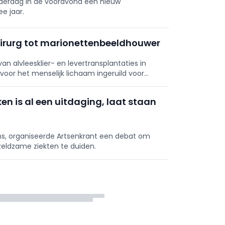
derdag in de vooravond een nieuw
e jaar.
irurg tot marionettenbeeldhouwer
an alvleesklier- en levertransplantaties in
 voor het menselijk lichaam ingeruild voor
van Luikse marionetten.
n is al een uitdaging, laat staan
ns, organiseerde Artsenkrant een debat om
zeldzame ziekten te duiden.