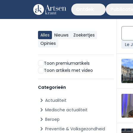
Ontdek
Publicati
Alles
Nieuws
Zoekertjes
Opinies
Le 
Toon premiumartikels
Toon artikels met video
Categorieën
chevron_right
Actualiteit
chevron_right
Medische actualiteit
chevron_right
Beroep
chevron_right
Preventie & Volksgezondheid