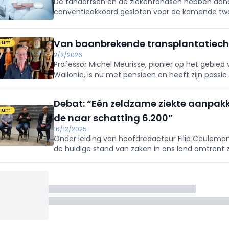
De tandartsen en de ziekenfondsen hebben don
conventieakkoord gesloten voor de komende twe
Van baanbrekende transplantatiech
mium
2/2/2026
Professor Michel Meurisse, pionier op het gebied v
Wallonië, is nu met pensioen en heeft zijn passie
houtsnijwerk, en meer bepaald voor het snijden 
Debat: “Eén zeldzame ziekte aanpakke
mium
de naar schatting 6.200”
16/12/2025
Onder leiding van hoofdredacteur Filip Ceulema
de huidige stand van zaken in ons land omtrent 