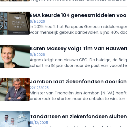
misleiden door niet-doorslaggevende details.
EMA keurde 104 geneesmiddelen voor
6/1/2026
In 2025 heeft het Europees Geneesmiddelenage
voor menselijk gebruik aanbevolen. Bijna 40% d
stof.
Karen Massey volgt Tim Van Hauwer
5/1/2026
Argenx krijgt een nieuwe CEO. De huidige, de B
schuift na 18 jaar door naar de post van voorzitt
Officer Karen Massey wordt CEO.
Jambon laat ziekenfondsen doorlich
22/12/2025
Minister van Financiën Jan Jambon (N-VA) heeft
onderzoek te starten naar de onbelaste winsten
Tandartsen en ziekenfondsen sluite
19/12/2025