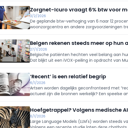
Zorgnet-Icuro vraagt 6% btw voor ma
3/2/2026
De geplande btw-verhoging van 6 naar 12 procent
woonzorgcentra en andere zorgvoorzieningen tre
Belgen rekenen steeds meer op hun 
27/1/2026
Belgische patiënten hechten veel belang aan hu
Dat blijkt uit een iVOX-peiling in opdracht van Mu
medicatie-ontrouw om financiële redenen stee
‘Recent’ is een relatief begrip
6/1/2026
Artsen worden dagelijks geconfronteerd met “rec
actueel zijn die bronnen werkelijk? Een speelse 
hoe rekbaar het begrip ‘recent’ is in de biomedisc
Hoefgetrappel? Volgens medische AI 
6/1/2026
Large Language Models (LLM's) worden steeds vak
Volgens een recente studie laten deze chatbots z