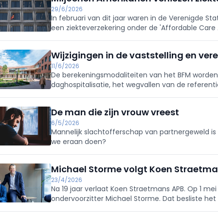
29/6/2026
In februari van dit jaar waren in de Verenigde S
een ziekteverzekering onder de 'Affordable Care 
eerder.
Wijzigingen in de vaststelling en ver
11/6/2026
De berekeningsmodaliteiten van het BFM word
daghospitalisatie, het wegvallen van de referen
nood aan verduidelijking van gegevens.
De man die zijn vrouw vreest
6/5/2026
Mannelijk slachtofferschap van partnergeweld is
we eraan doen?
Michael Storme volgt Koen Straetman
23/4/2026
Na 19 jaar verlaat Koen Straetmans APB. Op 1 mei 
ondervoorzitter Michael Storme. Dat besliste h