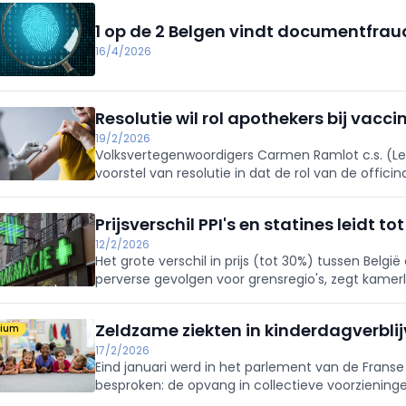
1 op de 2 Belgen vindt documentfra
16/4/2026
Resolutie wil rol apothekers bij vacci
19/2/2026
Volksvertegenwoordigers Carmen Ramlot c.s. (Le
voorstel van resolutie in dat de rol van de offici
versterken, in overleg met de artsen.
Prijsverschil PPI's en statines leidt 
12/2/2026
Het grote verschil in prijs (tot 30%) tussen België 
perverse gevolgen voor grensregio's, zegt kamerli
roept de regering op haar beleid te herzien.
Zeldzame ziekten in kinderdagverblijv
mium
17/2/2026
Eind januari werd in het parlement van de Fra
besproken: de opvang in collectieve voorzienin
redenen specifieke begeleiding nodig hebben, m