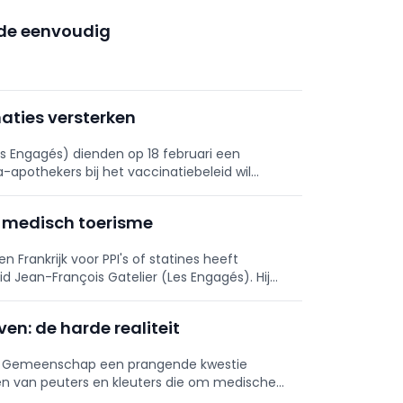
ude eenvoudig
naties versterken
s Engagés) dienden op 18 februari een
na-apothekers bij het vaccinatiebeleid wil
tot medisch toerisme
en Frankrijk voor PPI's of statines heeft
d Jean-François Gatelier (Les Engagés). Hij
en: de harde realiteit
nse Gemeenschap een prangende kwestie
gen van peuters en kleuters die om medische
et name bij zeldzame ziekten.