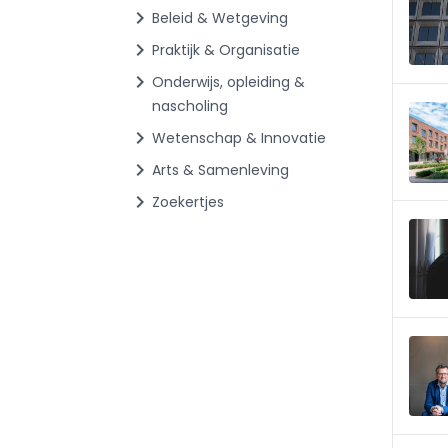
chevron_right
Beleid & Wetgeving
chevron_right
Praktijk & Organisatie
chevron_right
Onderwijs, opleiding &
nascholing
chevron_right
Wetenschap & Innovatie
chevron_right
Arts & Samenleving
chevron_right
Zoekertjes