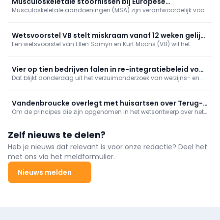
Musculoskeletale stoornissen bij Europese
Musculoskeletale aandoeningen (MSA) zijn verantwoordelijk voor
verpleegkundigen
minstens 1/3 van het langdurig verzuim bij werknemers. Hoe zit
het met MSA bij verpleegkundigen?
Wetsvoorstel VB stelt miskraam vanaf 12 weken gelijk
Een wetsvoorstel van Ellen Samyn en Kurt Moons (VB) wil het
met verlies kind
stelsel van rouwverlof aanpassen aan de maatschappelijke
realiteit. Een miskraam vanaf 12 weken zwangerschap zou
gelijkgesteld worden aan het overlijden van een kind.
Vier op tien bedrijven falen in re-integratiebeleid voor
Dat blijkt donderdag uit het verzuimonderzoek van welzijns- en
langdurig zieken
preventiedienst Mensura. Slechts twaalf procent van de bedrijven
kan een volwaardig 'collectief re-integratiebeleid' voorleggen.
Vandenbroucke overlegt met huisartsen over Terug-
Om de principes die zijn opgenomen in het wetsontwerp over het
Naar-Werk-beleid
Terug-Naar-Werk-beleid praktisch uit te werken, gaat minister
van Sociale Zaken en Volksgezondheid Frank Vandenbroucke in
Zelf nieuws te delen?
overleg met vertegenwoordigers van de huisartsen.
Heb je nieuws dat relevant is voor onze redactie? Deel het
met ons via het meldformulier.
Nieuws melden