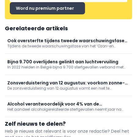
Word nu premium partner
Gerelateerde artikels
Ook oversterfte tijdens tweede waarschuwingsfase
Tijdens de tweede waarschuwingsfase van het ‘Ozon-en
'Ozon- en hitteplan'
hitteplan’ deze zomer, tussen 4 en 17 juli 2026, was er sprake van
een oversterfte van 14,8%. Hiermee blijft de oversterfte aanhouden,
hoewel beperkter dan tijdens de hittegolf eind juni.
Bijna 9.700 overlijdens gelinkt aan luchtvervuiling
In 2022 hielden in België bijna 9.700 sterfgevallen verband met
luchtvervuiling, zo blijkt uit gegevens van gezondheidsinstituut
Sciensano. De organisatie bracht ook andere risicofactoren van
overlijden in kaart.
Zonsverduistering van 12 augustus: voorkom zonne-
De zonsverduistering van 12 augustus vormt een niet te
retinopathie
verwaarlozen risico voor de ogen: enkele seconden rechtstreeks
kijken kan namelijk al voldoende zijn om een zonne-retinopathie,
of „eclipsretinopathie”, te veroorzaken.
Alcohol verantwoordelijk voor 4% van de
Het aandeel alcoholgerelateerde sterfgevallen neemt jaar na
sterfgevallen in België
jaar toe, met de sterkste stijging in het Brussels Hoofdstedelijk
Gewest, blijkt uit de recentste cijfers van Sciensano.
Zelf nieuws te delen?
Heb je nieuws dat relevant is voor onze redactie? Deel het