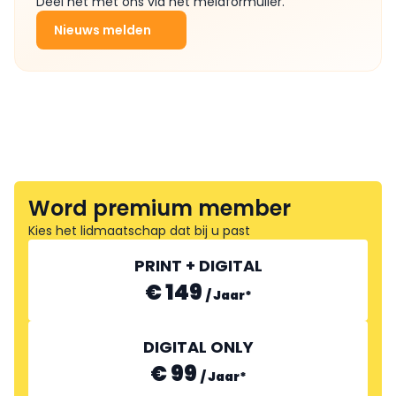
Deel het met ons via het meldformulier.
Nieuws melden
Word premium member
Kies het lidmaatschap dat bij u past
PRINT + DIGITAL
€ 149
/
Jaar
*
DIGITAL ONLY
€ 99
/
Jaar
*