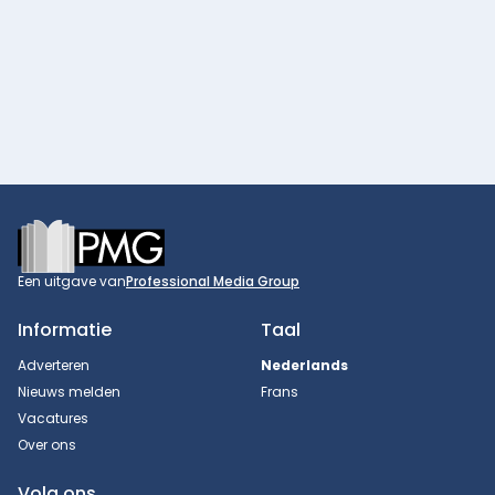
Footer
Een uitgave van
Professional Media Group
Informatie
Taal
Adverteren
Nederlands
Nieuws melden
Frans
Vacatures
Over ons
Volg ons