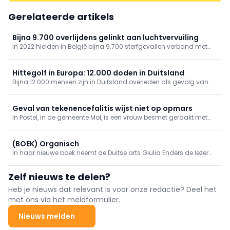
Gerelateerde artikels
Bijna 9.700 overlijdens gelinkt aan luchtvervuiling
In 2022 hielden in België bijna 9.700 sterfgevallen verband met
luchtvervuiling, zo blijkt uit gegevens van gezondheidsinstituut
Sciensano. De organisatie bracht ook andere risicofactoren van
overlijden in kaart.
Hittegolf in Europa: 12.000 doden in Duitsland
Bijna 12.000 mensen zijn in Duitsland overleden als gevolg van
de hittegolf, zo blijkt uit cijfers die donderdag zijn gepubliceerd
door het Robert Koch-Instituut.
Geval van tekenencefalitis wijst niet op opmars
In Postel, in de gemeente Mol, is een vrouw besmet geraakt met
tekenencefalitis na een tekenbeet die ze opliep in de regio. Dat
meldt RTV en het Agentschap Zorg bevestigt het nieuws.
(BOEK) Organisch
In haar nieuwe boek neemt de Duitse arts Giulia Enders de lezer
mee op een fascinerende reis doorheen het lichaam. Longen,
spieren, hersenen, huid en het immuunsysteem worden op een
Zelf nieuws te delen?
originele manier voorgesteld.
Heb je nieuws dat relevant is voor onze redactie? Deel het
met ons via het meldformulier.
Nieuws melden