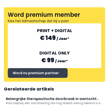
Word premium member
Kies het lidmaatschap dat bij u past
PRINT + DIGITAL
€ 149
/
Jaar
*
DIGITAL ONLY
€ 99
/
Jaar
*
Word nu premium partner
Gerelateerde artikels
Belangrijke therapeutische doorbraak in aantocht
Narcolepsie, een aandoening die nog steeds weinig bekend is en
voor narcolepsie
vaak pas laat wordt gediagnosticeerd, heeft een ingrijpende