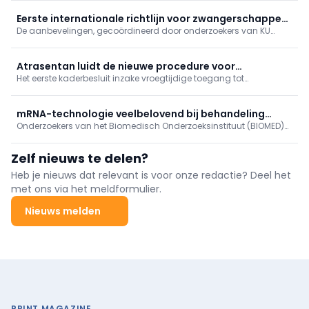
invloed op het dagelijks leven van patiënten.
Eerste internationale richtlijn voor zwangerschappen
De aanbevelingen, gecoördineerd door onderzoekers van KU
na afslankmedicatie
Leuven en de Universiteit van Plymouth, moeten artsen,
vroedvrouwen en andere zorgverleners houvast bieden bij de
begeleiding van deze groeiende patiëntengroep.
Atrasentan luidt de nieuwe procedure voor
Het eerste kaderbesluit inzake vroegtijdige toegang tot
vroegtijdige toegang bij primaire IgA-nefropathie in
innovatieve behandelingen werd op 25 juni 2026 door het RIZIV
goedgekeurd. Dit besluit, dat betrekking heeft op atrasentan (door
Novartis op de markt gebracht onder de naam Vanrafia), biedt
mRNA-technologie veelbelovend bij behandeling
bepaalde patiënten met nierziekte
Onderzoekers van het Biomedisch Onderzoeksinstituut (BIOMED)
auto-immuunziekten
van UHasselt en het Belgische biotechbedrijf etherna tonen aan
dat mRNA-technologie veelbelovend is voor het gericht
Zelf nieuws te delen?
behandelen van auto-immuunziekten.
Heb je nieuws dat relevant is voor onze redactie? Deel het
met ons via het meldformulier.
Nieuws melden
PRINT MAGAZINE