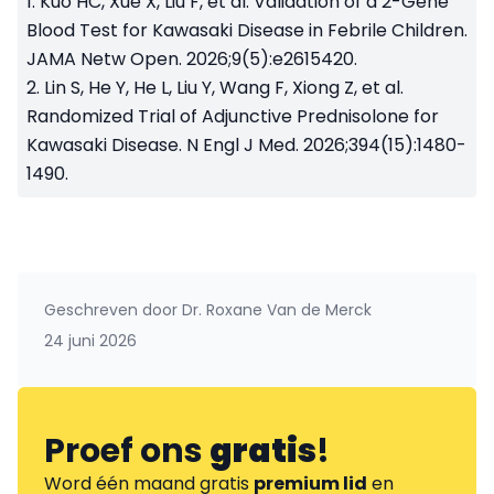
1. Kuo HC, Xue X, Liu F, et al.
Validation of a 2-Gene
Blood Test for Kawasaki Disease in Febrile Children.
JAMA Netw Open. 2026;9(5):e2615420.
2. Lin S, He Y, He L, Liu Y, Wang F, Xiong Z, et al.
Randomized Trial of Adjunctive Prednisolone for
Kawasaki Disease. N Engl J Med. 2026;394(15):1480-
1490.
Geschreven door
Dr. Roxane Van de Merck
24 juni 2026
Proef ons
gratis
!
Word één maand gratis
premium lid
en