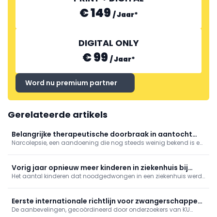
€ 149
/
Jaar
*
DIGITAL ONLY
€ 99
/
Jaar
*
Word nu premium partner
Gerelateerde artikels
Belangrijke therapeutische doorbraak in aantocht
Narcolepsie, een aandoening die nog steeds weinig bekend is en
voor narcolepsie
vaak pas laat wordt gediagnosticeerd, heeft een ingrijpende
invloed op het dagelijks leven van patiënten.
Vorig jaar opnieuw meer kinderen in ziekenhuis bij
Het aantal kinderen dat noodgedwongen in een ziekenhuis werd
gebrek aan jeugdhulp
opgenomen omdat er geen plaats is in de jeugdhulp, is vorig
jaar opnieuw gestegen.
Eerste internationale richtlijn voor zwangerschappen
De aanbevelingen, gecoördineerd door onderzoekers van KU
na afslankmedicatie