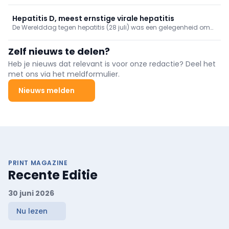
Leuven en de Universiteit van Plymouth, moeten artsen,
vroedvrouwen en andere zorgverleners houvast bieden bij de
begeleiding van deze groeiende patiëntengroep.
Hepatitis D, meest ernstige virale hepatitis
De Werelddag tegen hepatitis (28 juli) was een gelegenheid om
eraan te herinneren dat deze aandoening nog steeds een van de
belangrijkste oorzaken is van levercirrose en leverkanker.
Zelf nieuws te delen?
Heb je nieuws dat relevant is voor onze redactie? Deel het
met ons via het meldformulier.
Nieuws melden
PRINT MAGAZINE
Recente Editie
30 juni 2026
Nu lezen