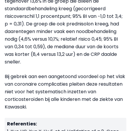
tegenover 13,8% in de groep die alleen de
standaardbehandeling kreeg (gecorrigeerd
risicoverschil 1,1 procentpunt; 95% BI van −1,0 tot 3,4;
p = 0,31). De groep die ook prednisolon kreeg, had
daarentegen minder vaak een noodbehandeling
nodig (4,6% versus 10,1%; relatief risico 0,45; 95% BI
van 0,34 tot 0,59), de mediane duur van de koorts
was korter (8,4 versus 13,2 uur) en de CRP daalde
sneller.
Bij gebrek aan een aangetoond voordeel op het vlak
van coronaire complicaties pleiten deze resultaten
niet voor het systematisch inzetten van
corticosteroïden bij alle kinderen met de ziekte van
Kawasaki.
Referenties: