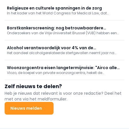
Religieuze en culturele spanningen in de zorg
In het kader van het World Congress for Medical Law, dat
momenteel plaatsvindt in Antwerpen, werd vandaag de
Cusanus Leerstoel voor Gezondheidsrecht en Religieuze Diversiteit
officieel boven de doopvont gehouden.
Borstkankerscreening: nog betrouwbaardere
Onderzoekers van de Vrije Universiteit Brussel (VUB) hebben een
simulatiemodellen
ingenieuze manier gevonden om de computerberekeningen te
verbeteren die ten grondslag liggen aan programma’s voor
borstkankerscreening.
Alcohol verantwoordelijk voor 4% van de
Het aandeel alcoholgerelateerde sterfgevallen neemt jaar na
sterfgevallen in België
jaar toe, met de sterkste stijging in het Brussels Hoofdstedelijk
Gewest, blijkt uit de recentste cijfers van Sciensano.
Woonzorgcentra eisen langetermijnvisie: "Airco alleen
Vlozo, de koepel van private woonzorgcentra, hekelt de
bereidt ons niet voor op toekomst"
"opeenstapeling van regels" waar de sector aan moet voldoen.
Daarom pleit ze maandag samen met de Franstalige
Zelf nieuws te delen?
tegenhanger Femarbel voor een modernisering van de
erkennings- en investeringskaders.
Heb je nieuws dat relevant is voor onze redactie? Deel het
met ons via het meldformulier.
Nieuws melden