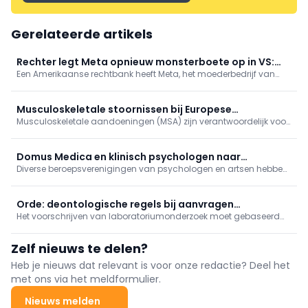
Gerelateerde artikels
Rechter legt Meta opnieuw monsterboete op in VS:
Een Amerikaanse rechtbank heeft Meta, het moederbedrijf van
bedrijf moet kinderen meer beschermen
onder meer Instagram en Facebook, donderdag een boete
opgelegd van 567 miljoen dollar, omdat het bedrijf onvoldoende
maatregelen neemt om jonge gebruikers te beschermen.
Musculoskeletale stoornissen bij Europese
Musculoskeletale aandoeningen (MSA) zijn verantwoordelijk voor
verpleegkundigen
minstens 1/3 van het langdurig verzuim bij werknemers. Hoe zit
het met MSA bij verpleegkundigen?
Domus Medica en klinisch psychologen naar
Diverse beroepsverenigingen van psychologen en artsen hebben
Grondwettelijk Hof
bij het Grondwettelijk Hof beroep ingediend tegen de afschaffing
van stages in de klinische psychologie.
Orde: deontologische regels bij aanvragen
Het voorschrijven van laboratoriumonderzoek moet gebaseerd
laboratoriumonderzoeken
zijn op klinische gronden en wetenschappelijke redeneringen, en
er mogen geen onnodig dure of overbodige onderzoeken
Zelf nieuws te delen?
aangevraagd worden.
Heb je nieuws dat relevant is voor onze redactie? Deel het
met ons via het meldformulier.
Nieuws melden