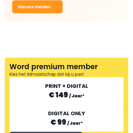
Nieuws melden
Word premium member
Kies het lidmaatschap dat bij u past
PRINT + DIGITAL
€ 149
/
Jaar
*
DIGITAL ONLY
€ 99
/
Jaar
*