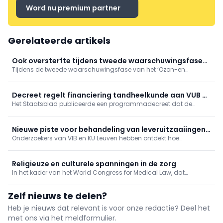
Word nu premium partner
Gerelateerde artikels
Ook oversterfte tijdens tweede waarschuwingsfase
Tijdens de tweede waarschuwingsfase van het ‘Ozon-en
'Ozon- en hitteplan'
hitteplan’ deze zomer, tussen 4 en 17 juli 2026, was er sprake van
een oversterfte van 14,8%. Hiermee blijft de oversterfte aanhouden,
hoewel beperkter dan tijdens de hittegolf eind juni.
Decreet regelt financiering tandheelkunde aan VUB en
Het Staatsblad publiceerde een programmadecreet dat de
geneeskunde aan UHasselt
financiering regelt van de nieuwe opleidingen tandheelkunde
aan de VUB en geneeskunde aan de UHasselt.
Nieuwe piste voor behandeling van leveruitzaaiingen
Onderzoekers van VIB en KU Leuven hebben ontdekt hoe
ontdekt
kankercellen die zich verspreiden naar de lever erin slagen om
aan het immuunsysteem te ontsnappen.
Religieuze en culturele spanningen in de zorg
In het kader van het World Congress for Medical Law, dat
momenteel plaatsvindt in Antwerpen, werd vandaag de
Cusanus Leerstoel voor Gezondheidsrecht en Religieuze Diversiteit
Zelf nieuws te delen?
officieel boven de doopvont gehouden.
Heb je nieuws dat relevant is voor onze redactie? Deel het
met ons via het meldformulier.