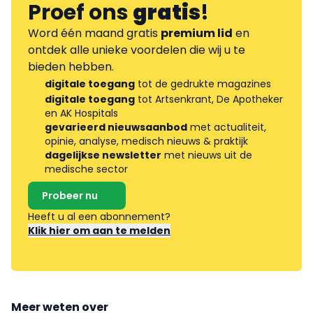
Proef ons
gratis
!
Word één maand gratis
premium lid
en
ontdek alle unieke voordelen die wij u te
bieden hebben.
digitale toegang
tot de gedrukte magazines
digitale toegang
tot Artsenkrant, De Apotheker
en AK Hospitals
gevarieerd nieuwsaanbod
met actualiteit,
opinie, analyse, medisch nieuws & praktijk
dagelijkse newsletter
met nieuws uit de
medische sector
Probeer nu
Heeft u al een abonnement?
Klik hier om aan te melden
Meer weten over