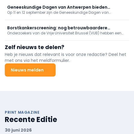
Cusanus Leerstoel voor Gezondheidsrecht en Religieuze Diversiteit
officieel boven de doopvont gehouden.
Geneeskundige Dagen van Antwerpen bieden
Op 11 en 12 september zijn de Geneeskundige Dagen van
gevarieerd programma
Antwerpen toe aan hun 81ste editie. Op het programma onder
meer tussenkomsten over vaccinaties, cardiologie, NKO, MKA en
nood- en rampgeneeskunde.
Borstkankerscreening: nog betrouwbaardere
Onderzoekers van de Vrije Universiteit Brussel (VUB) hebben een
simulatiemodellen
ingenieuze manier gevonden om de computerberekeningen te
verbeteren die ten grondslag liggen aan programma’s voor
Zelf nieuws te delen?
borstkankerscreening.
Heb je nieuws dat relevant is voor onze redactie? Deel het
met ons via het meldformulier.
Nieuws melden
PRINT MAGAZINE
Recente Editie
30 juni 2026