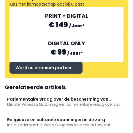
Kies het lidmaatschap dat bij u past
PRINT + DIGITAL
€ 149
/
Jaar
*
DIGITAL ONLY
€ 99
/
Jaar
*
Word nu premium partner
Gerelateerde artikels
Parlementaire vraag over de bescherming van
Minister Vanessa Matz kreeg een parlementaire vraag over de
persoonsgegevens bij gebruik van apps in het kader
bescherming van persoonsgegevens in femtech-apps. Ze wijst
van reproductieve gezondheidszorg
op het bestaande Europese regelgevend kader, maar zegt de
aandacht voor sensibilisering rond het gebruik van deze apps te
Religieuze en culturele spanningen in de zorg
willen versterken.
In het kader van het World Congress for Medical Law, dat
momenteel plaatsvindt in Antwerpen, werd vandaag de