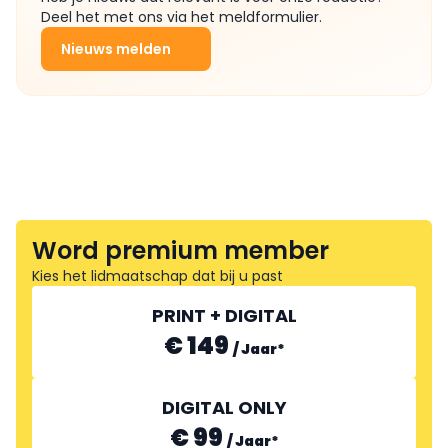
Deel het met ons via het meldformulier.
Nieuws melden
Word premium member
Kies het lidmaatschap dat bij u past
PRINT + DIGITAL
€ 149
/
Jaar
*
DIGITAL ONLY
€ 99
/
Jaar
*