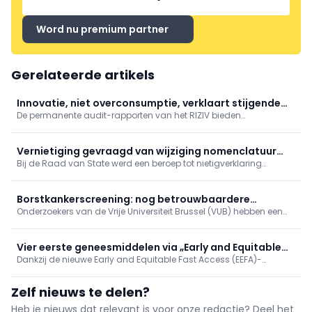
Word nu premium partner
Gerelateerde artikels
Innovatie, niet overconsumptie, verklaart stijgende
De permanente audit-rapporten van het RIZIV bieden
uitgaven
waardevolle informatie om de evolutie van de uitgaven in de
gezondheidszorg te begrijpen en doorbreken clichés over
overconsumptie en ondoelmatigheid.
Vernietiging gevraagd van wijziging nomenclatuur
Bij de Raad van State werd een beroep tot nietigverklaring
voor spirometrie
ingesteld tegen het KB van 23 april 2026 dat de nomenclatuur
voor spirometrie wijzigt.
Borstkankerscreening: nog betrouwbaardere
Onderzoekers van de Vrije Universiteit Brussel (VUB) hebben een
simulatiemodellen
ingenieuze manier gevonden om de computerberekeningen te
verbeteren die ten grondslag liggen aan programma’s voor
borstkankerscreening.
Vier eerste geneesmiddelen via „Early and Equitable
Dankzij de nieuwe Early and Equitable Fast Access (EEFA)-
Access“
procedure hebben vier geneesmiddelen onlangs vroegtijdige
toegang gekregen. Drie van de vier geneesmiddelen vallen onder
Zelf nieuws te delen?
de oncologie, maar één ervan is bestemd voor de nefrologie.
Heb je nieuws dat relevant is voor onze redactie? Deel het