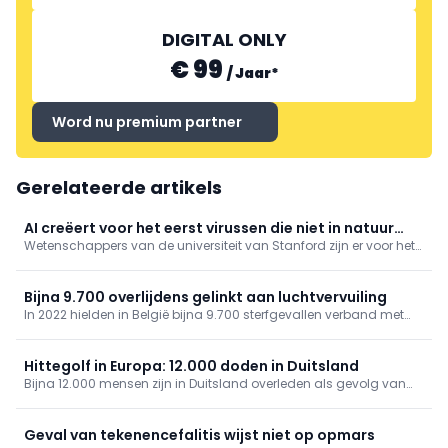
DIGITAL ONLY
€ 99
/
Jaar
*
Word nu premium partner
Gerelateerde artikels
AI creëert voor het eerst virussen die niet in natuur
Wetenschappers van de universiteit van Stanford zijn er voor het
voorkomen
eerst in geslaagd om virussen, die nog niet in de natuur
voorkwamen, te ontwerpen met artificiële intelligentie (AI)
Bijna 9.700 overlijdens gelinkt aan luchtvervuiling
In 2022 hielden in België bijna 9.700 sterfgevallen verband met
luchtvervuiling, zo blijkt uit gegevens van gezondheidsinstituut
Sciensano. De organisatie bracht ook andere risicofactoren van
overlijden in kaart.
Hittegolf in Europa: 12.000 doden in Duitsland
Bijna 12.000 mensen zijn in Duitsland overleden als gevolg van
de hittegolf, zo blijkt uit cijfers die donderdag zijn gepubliceerd
door het Robert Koch-Instituut.
Geval van tekenencefalitis wijst niet op opmars