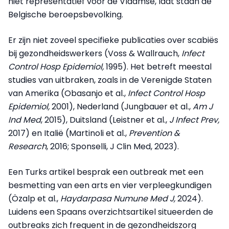
niet representatief voor de Vlaamse, laat staan de
Belgische beroepsbevolking.
Er zijn niet zoveel specifieke publicaties over scabiës
bij gezondheidswerkers (Voss & Wallrauch,
Infect
Control Hosp Epidemiol,
1995). Het betreft meestal
studies van uitbraken, zoals in de Verenigde Staten
van Amerika (Obasanjo et al.,
Infect Control Hosp
Epidemiol,
2001), Nederland (Jungbauer et al.,
Am J
Ind Med
, 2015), Duitsland (Leistner et al.,
J Infect Prev,
2017) en Italië (Martinoli et al.,
Prevention &
Research
, 2016; Sponselli, J Clin Med, 2023).
Een Turks artikel besprak een outbreak met een
besmetting van een arts en vier verpleegkundigen
(Özalp et al.,
Haydarpasa Numune Med J,
2024).
Luidens een Spaans overzichtsartikel situeerden de
outbreaks zich frequent in de gezondheidszorg