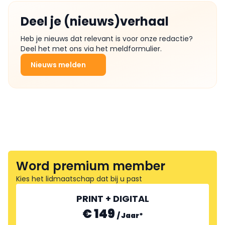
Deel je (nieuws)verhaal
Heb je nieuws dat relevant is voor onze redactie?
Deel het met ons via het meldformulier.
Nieuws melden
Word premium member
Kies het lidmaatschap dat bij u past
PRINT + DIGITAL
€ 149
/
Jaar
*