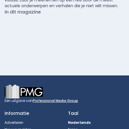
visuals. Laat je meenemen op een reis door de meest
actuele onderwerpen en verhalen die je niet wilt missen.
In dit magazine
Footer
Een uitgave van
Professional Media Group
Informatie
Taal
Adverteren
Nederlands