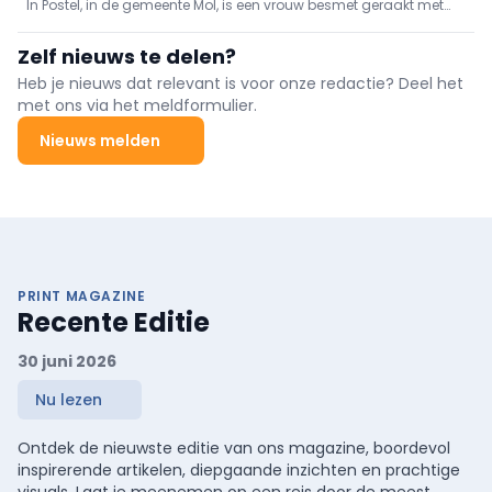
In Postel, in de gemeente Mol, is een vrouw besmet geraakt met
tekenencefalitis na een tekenbeet die ze opliep in de regio. Dat
meldt RTV en het Agentschap Zorg bevestigt het nieuws.
Zelf nieuws te delen?
Heb je nieuws dat relevant is voor onze redactie? Deel het
met ons via het meldformulier.
Nieuws melden
PRINT MAGAZINE
Recente Editie
30 juni 2026
Nu lezen
Ontdek de nieuwste editie van ons magazine, boordevol
inspirerende artikelen, diepgaande inzichten en prachtige