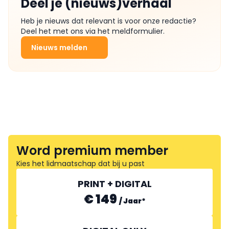
Deel je (nieuws)verhaal
Heb je nieuws dat relevant is voor onze redactie?
Deel het met ons via het meldformulier.
Nieuws melden
Word premium member
Kies het lidmaatschap dat bij u past
PRINT + DIGITAL
€ 149
/
Jaar
*