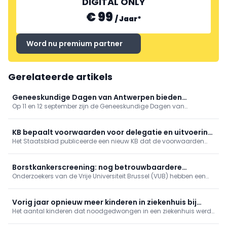
DIGITAL ONLY
€ 99
/
Jaar
*
Word nu premium partner
Gerelateerde artikels
Geneeskundige Dagen van Antwerpen bieden
Op 11 en 12 september zijn de Geneeskundige Dagen van
gevarieerd programma
Antwerpen toe aan hun 81ste editie. Op het programma onder
meer tussenkomsten over vaccinaties, cardiologie, NKO, MKA en
nood- en rampgeneeskunde.
KB bepaalt voorwaarden voor delegatie en uitvoering
Het Staatsblad publiceerde een nieuw KB dat de voorwaarden
van verpleegkundige handelingen in het kader van een
vastlegt voor de delegatie van technische verpleegkundige
gestructureerd zorgteam
handelingen binnen een gestructureerd zorgteam.
Borstkankerscreening: nog betrouwbaardere
Onderzoekers van de Vrije Universiteit Brussel (VUB) hebben een
simulatiemodellen
ingenieuze manier gevonden om de computerberekeningen te
verbeteren die ten grondslag liggen aan programma’s voor
borstkankerscreening.
Vorig jaar opnieuw meer kinderen in ziekenhuis bij
Het aantal kinderen dat noodgedwongen in een ziekenhuis werd
gebrek aan jeugdhulp
opgenomen omdat er geen plaats is in de jeugdhulp, is vorig