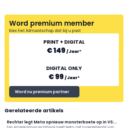
Word premium member
Kies het lidmaatschap dat bij u past
PRINT + DIGITAL
€ 149
/
Jaar
*
DIGITAL ONLY
€ 99
/
Jaar
*
Word nu premium partner
Gerelateerde artikels
Rechter legt Meta opnieuw monsterboete op in VS:
Een Amerikaanse rechtbank heeft Meta, het moederbedrijf van
bedrijf moet kinderen meer beschermen