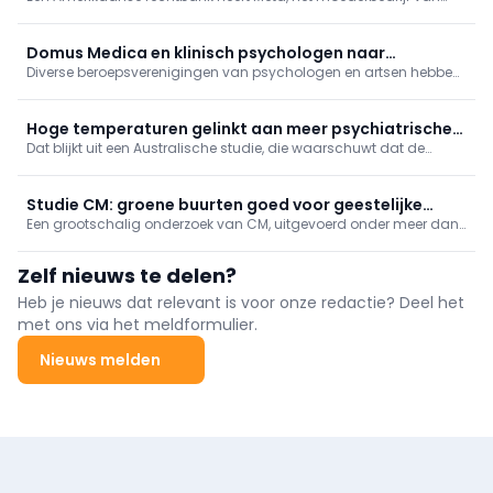
onder meer Instagram en Facebook, donderdag een boete
opgelegd van 567 miljoen dollar, omdat het bedrijf onvoldoende
maatregelen neemt om jonge gebruikers te beschermen.
Domus Medica en klinisch psychologen naar
Diverse beroepsverenigingen van psychologen en artsen hebben
Grondwettelijk Hof
bij het Grondwettelijk Hof beroep ingediend tegen de afschaffing
van stages in de klinische psychologie.
Hoge temperaturen gelinkt aan meer psychiatrische
Dat blijkt uit een Australische studie, die waarschuwt dat de
opnames bij jongeren
impact van klimaatverandering op de mentale gezondheid van
jonge mensen de komende decennia verder zal toenemen.
Studie CM: groene buurten goed voor geestelijke
Een grootschalig onderzoek van CM, uitgevoerd onder meer dan
gezondheid
4,3 miljoen leden, constateert een verband tussen een groene
omgeving en een verminderd gebruik van geestelijke
Zelf nieuws te delen?
gezondheidszorg.
Heb je nieuws dat relevant is voor onze redactie? Deel het
met ons via het meldformulier.
Nieuws melden