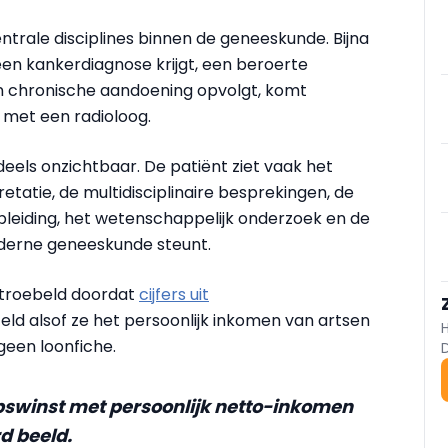
ntrale disciplines binnen de geneeskunde. Bijna
een kankerdiagnose krijgt, een beroerte
n chronische aandoening opvolgt, komt
 met een radioloog.
deels onzichtbaar. De patiënt ziet vaak het
retatie, de multidisciplinaire besprekingen, de
opleiding, het wetenschappelijk onderzoek en de
erne geneeskunde steunt.
rtroebeld doordat
cijfers uit
ld alsof ze het persoonlijk inkomen van artsen
geen loonfiche.
pswinst met persoonlijk netto-inkomen
d beeld.