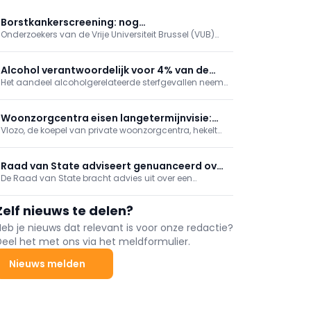
Borstkankerscreening: nog
Onderzoekers van de Vrije Universiteit Brussel (VUB)
betrouwbaardere simulatiemodellen
hebben een ingenieuze manier gevonden om de
computerberekeningen te verbeteren die ten
grondslag liggen aan programma’s voor
Alcohol verantwoordelijk voor 4% van de
borstkankerscreening.
Het aandeel alcoholgerelateerde sterfgevallen neemt
sterfgevallen in België
jaar na jaar toe, met de sterkste stijging in het
Brussels Hoofdstedelijk Gewest, blijkt uit de recentste
cijfers van Sciensano.
Woonzorgcentra eisen langetermijnvisie:
Vlozo, de koepel van private woonzorgcentra, hekelt
"Airco alleen bereidt ons niet voor op
de "opeenstapeling van regels" waar de sector aan
toekomst"
moet voldoen. Daarom pleit ze maandag samen
met de Franstalige tegenhanger Femarbel voor een
Raad van State adviseert genuanceerd over
modernisering van de erkennings- en
De Raad van State bracht advies uit over een
wetsvoorstel taalbeheersing
investeringskaders.
wetsvoorstel dat gezondheidszorgbeoefenaars wil
gezondheidszorgbeoefenaars
verplichten voldoende kennis van de taal van hun
Zelf nieuws te delen?
werkgebied aan te tonen.
Heb je nieuws dat relevant is voor onze redactie?
Deel het met ons via het meldformulier.
Nieuws melden