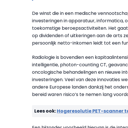
De winst die in een medische vennootscha
investeringen in apparatuur, informatica,
toekomstige beroepsactiviteiten. Het gaat
op dividenden of uitkeringen aan de arts z
persoonlijk netto-inkomen leidt tot een f
Radiologie is bovendien een kapitaalintensiev
intelligentie, photon-counting CT, geavan
oncologische behandelingen en nieuwe int
investeringen. Veel van deze innovaties wer
andere Europese landen dankzij het onder
bereid waren risico’s te nemen lang voorda
Lees ook:
Hogeresolutie PET-scanner t
Een bijzonder voorbeeld hiervan is de inte