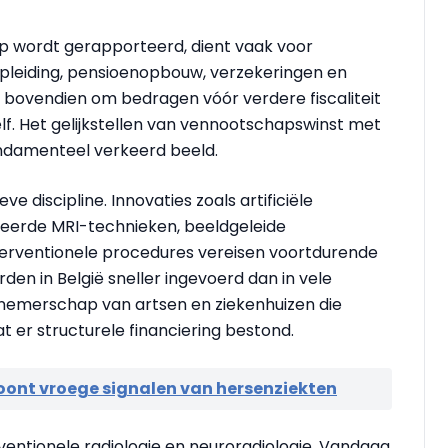
p wordt gerapporteerd, dient vaak voor
 opleiding, pensioenopbouw, verzekeringen en
 bovendien om bedragen vóór verdere fiscaliteit
elf. Het gelijkstellen van vennootschapswinst met
undamenteel verkeerd beeld.
e discipline. Innovaties zoals artificiële
ceerde MRI-technieken, beeldgeleide
erventionele procedures vereisen voortdurende
den in België sneller ingevoerd dan in vele
nemerschap van artsen en ziekenhuizen die
t er structurele financiering bestond.
oont vroege signalen van hersenziekten
rventionele radiologie en neuroradiologie. Vandaag