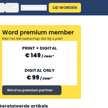
LID WORDEN
ek
NL
Aanmelden
Word premium member
Kies het lidmaatschap dat bij u past
PRINT + DIGITAL
€ 149
/
Jaar
*
DIGITAL ONLY
€ 99
/
Jaar
*
Word nu premium partner
Gerelateerde artikels