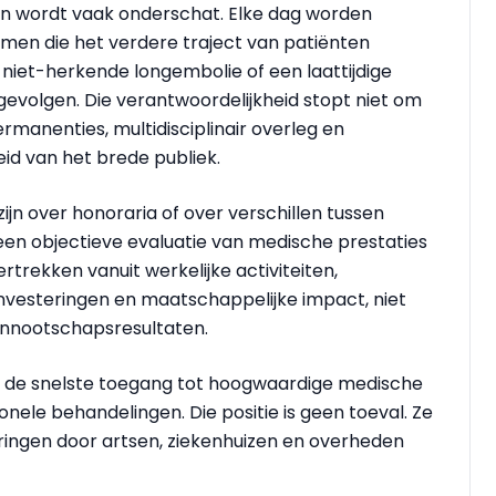
en wordt vaak onderschat. Elke dag worden
men die het verdere traject van patiënten
niet-herkende longembolie of een laattijdige
gevolgen. Die verantwoordelijkheid stopt niet om
ermanenties, multidisciplinair overleg en
id van het brede publiek.
jn over honoraria of over verschillen tussen
 een objectieve evaluatie van medische prestaties
rtrekken vanuit werkelijke activiteiten,
nvesteringen en maatschappelijke impact, niet
vennootschapsresultaten.
t de snelste toegang tot hoogwaardige medische
ele behandelingen. Die positie is geen toeval. Ze
eringen door artsen, ziekenhuizen en overheden