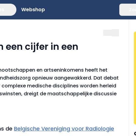
es
Webshop
Zo
 een cijfer in een
nnootschappen en artseninkomens heeft het
zondheidszorg opnieuw aangewakkerd. Dat debat
r complexe medische disciplines worden herleid
winsten, dreigt de maatschappelijke discussie
ens de
Belgische Vereniging voor Radiologie