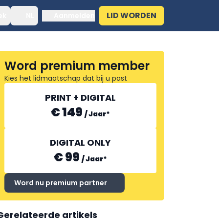
LID WORDEN
ek
NL
Aanmelden
Word premium member
Kies het lidmaatschap dat bij u past
PRINT + DIGITAL
€ 149
/
Jaar
*
DIGITAL ONLY
€ 99
/
Jaar
*
Word nu premium partner
Gerelateerde artikels