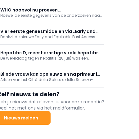
WHO hoopvol nu proeven
Hoewel de eerste gegevens van de onderzoeken naar
met geneesmiddelen van start gaan
geneesmiddelen en vaccins
tegen ebola hoopgevend zijn, zal het zal nog
maanden duren voor die beschikbaar zijn voor de
Vier eerste geneesmiddelen via „Early and
getroffenen. Dat liet de
Dankzij de nieuwe Early and Equitable Fast Access
Equitable Access“
Wereldgezondheidsorganisatie (WHO) dinsdag
(EEFA)-procedure hebben vier geneesmiddelen
weten.
onlangs vroegtijdige toegang gekregen. Drie van de
vier geneesmiddelen vallen onder de oncologie,
Hepatitis D, meest ernstige virale hepatitis
maar één ervan is bestemd voor de nefrologie.
De Werelddag tegen hepatitis (28 juli) was een
gelegenheid om eraan te herinneren dat deze
aandoening nog steeds een van de belangrijkste
oorzaken is van levercirrose en leverkanker.
Blinde vrouw kan opnieuw zien na primeur in
Artsen van het Città della Salute e della Scienza-
Italiaans ziekenhuis
ziekenhuis in Turijn hebben voor het eerst het centrale
deel van het netvlies, de macula, met succes
Zelf nieuws te delen?
getransplanteerd.
Heb je nieuws dat relevant is voor onze redactie?
Deel het met ons via het meldformulier.
Nieuws melden