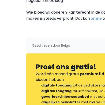
negatief kritiek laag.
Wie bloed wil doneren, kan terecht in de d
maken is steeds verplicht. Dat kan
online
o
Geschreven door
Belga
Proef ons
gratis
!
Word één maand gratis
premium lid
bieden hebben.
digitale toegang
tot de gedrukte ma
digitale toegang
tot Artsenkrant, De 
gevarieerd nieuwsaanbod
met actua
dagelijkse newsletter
met nieuws ui