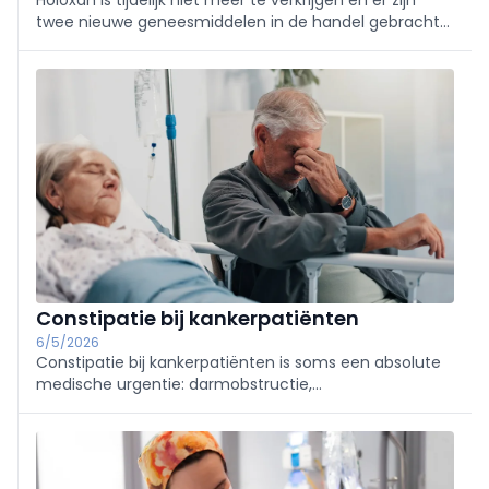
twee nieuwe geneesmiddelen in de handel gebracht
voor de behandeling van respectievelijk folliculair
lymfoom en borstkanker.
Constipatie bij kankerpatiënten
6/5/2026
Constipatie bij kankerpatiënten is soms een absolute
medische urgentie: darmobstructie,
ruggenmergcompressie en hypercalciëmie. Wat zijn
de alarmsignalen? Hoe moet u erop reageren?