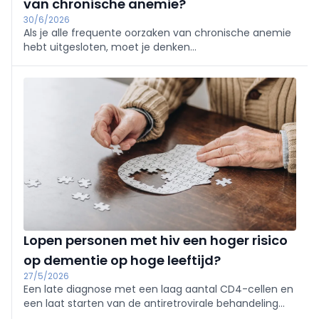
van chronische anemie?
30/6/2026
Als je alle frequente oorzaken van chronische anemie
hebt uitgesloten, moet je denken
aan andere problemen zoals een tekort aan oligo-
elementen. We meten die oligo-elementen maar
zelden, maar ze spelen wel degelijk mee bij de
erytropoëse.
Lopen personen met hiv een hoger risico
op dementie op hoge leeftijd?
27/5/2026
Een late diagnose met een laag aantal CD4-cellen en
een laat starten van de antiretrovirale behandeling
correleren met een hoger risico op dementie.