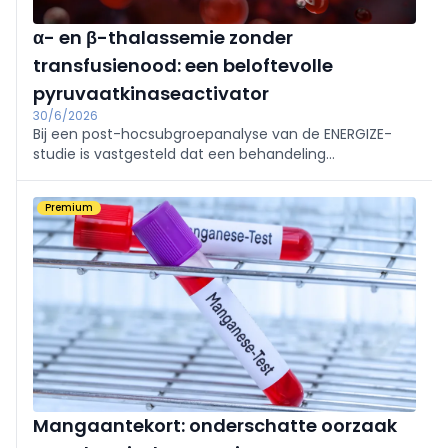
α- en β-thalassemie zonder
transfusienood: een beloftevolle
pyruvaatkinaseactivator
30/6/2026
Bij een post-hocsubgroepanalyse van de ENERGIZE-
studie is vastgesteld dat een behandeling
met mitapivat, een allosterische pyruvaatactivator, bij
bijna 40% van de patiënten met een initieel Hb-
Premium
gehalte van gemiddeld ≥ 9,5 g/dl correleerde met
een statistisch significante stijging van het Hb-
gehalte en minder moeheid.
Mangaantekort: onderschatte oorzaak