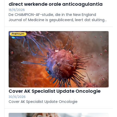
direct werkende orale anticoagulantia
16/6/2026
De CHAMPION-AF-studie, die in the New England
Journal of Medicine is gepubliceerd, leert dat sluiting
van het linkerhartoortje een goed alternatief is voor
NOAC’s bij patiënten die in aanmerking komen voor
Premium
een antistollingstherapie.
Cover AK Specialist Update Oncologie
30/6/2026
Cover AK Specialist Update Oncologie