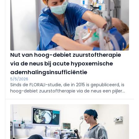
Nut van hoog-debiet zuurstoftherapie
via de neus bij acute hypoxemische
ademhalingsinsufficiëntie
5/5/2026
Sinds de FLORALI-studie, die in 2015 is gepubliceerd, is
hoog-debiet zuurstoftherapie via de neus een pijler
geworden bij de niet-invasieve respiratoire
ondersteuning van patiënten met een acute
hypoxemische ademhalingsinsufficiëntie.