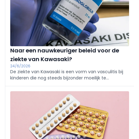
Naar een nauwkeuriger beleid voor de
ziekte van Kawasaki?
24/6/2026
De ziekte van Kawasaki is een vorm van vasculitis bij
kinderen die nog steeds bijzonder moeilijk te
diagnosticeren is. Vooral bij een niet-klassiek of
incompleet ziektebeeld vormt de diagnose een
uitdaging, terwijl het risico op coronaire complicaties
reëel blijft. Twee recente studies bieden nieuwe
inzichten in de diagnostiek en de initiële behandeling
van de aandoening.