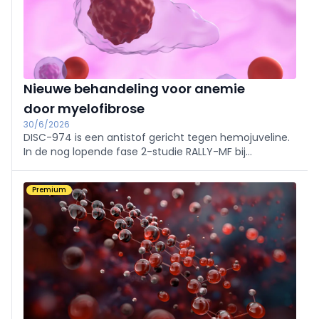
Nieuwe behandeling voor anemie
door myelofibrose
30/6/2026
DISC-974 is een antistof gericht tegen hemojuveline.
In de nog lopende fase 2-studie RALLY-MF bij
patiënten met myelofibrose en anemie blijkt DISC-
0974 een significante en langdurige hematologische
Premium
respons op te wekken.