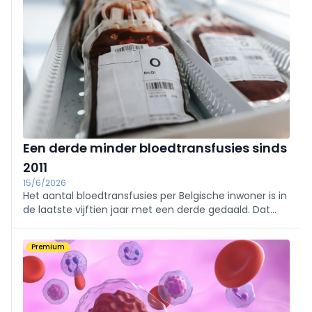
Een derde minder bloedtransfusies sinds
2011
15/6/2026
Het aantal bloedtransfusies per Belgische inwoner is in
de laatste vijftien jaar met een derde gedaald. Dat
blijkt uit cijfers die VRT NWS opvroeg bij het Federaal
Agentschap voor Geneesmiddelen en
Premium
Gezondheidsproducten (FAGG).