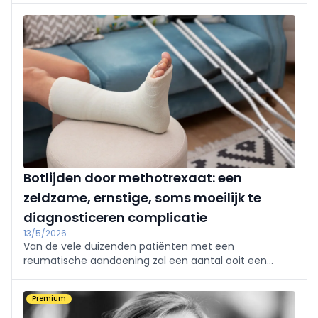
Botlijden door methotrexaat: een
zeldzame, ernstige, soms moeilijk te
diagnosticeren complicatie
13/5/2026
Van de vele duizenden patiënten met een
reumatische aandoening zal een aantal ooit een
methotrexaatgerelateerde osteopathie ontwikkelen.
Dat is een zeldzame, maar ernstige complicatie, waar
Premium
niet altijd aan wordt gedacht. Wat zijn de
waarschuwingsteke