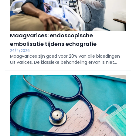
Maagvarices: endoscopische
embolisatie tijdens echografie
24/4/2026
Maagvarices zijn goed voor 20% van alle bloedingen
uit varices. De klassieke behandeling ervan is niet
ongevaarlijk. Dat risico is echter veel kleiner als tevens
hemostatische coils worden geïnjecteerd tijdens een
echografie.