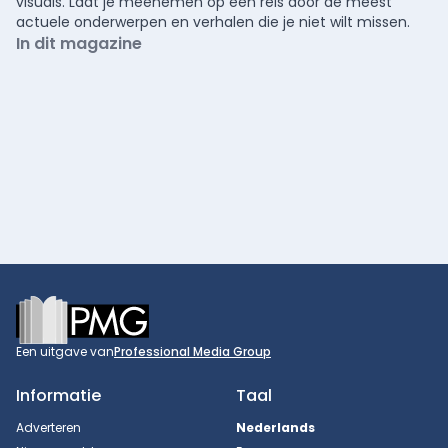
visuals. Laat je meenemen op een reis door de meest
actuele onderwerpen en verhalen die je niet wilt missen.
In dit magazine
Footer
Een uitgave van
Professional Media Group
Informatie
Taal
Adverteren
Nederlands