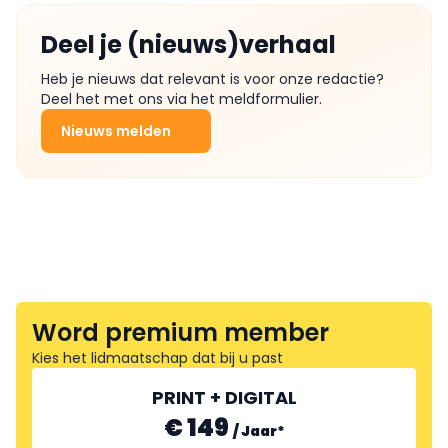
Deel je (nieuws)verhaal
Heb je nieuws dat relevant is voor onze redactie?
Deel het met ons via het meldformulier.
Nieuws melden
Word premium member
Kies het lidmaatschap dat bij u past
PRINT + DIGITAL
€ 149
/
Jaar
*