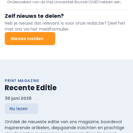
Onderzoekers van de Vrije Universiteit Brussel (VUB) hebben een
simulatiemodellen
ingenieuze manier gevonden om de computerberekeningen te
verbeteren die ten grondslag liggen aan programma’s voor
Zelf nieuws te delen?
borstkankerscreening.
Heb je nieuws dat relevant is voor onze redactie? Deel het
met ons via het meldformulier.
Nieuws melden
PRINT MAGAZINE
Recente Editie
30 juni 2026
Nu lezen
Ontdek de nieuwste editie van ons magazine, boordevol
inspirerende artikelen, diepgaande inzichten en prachtige