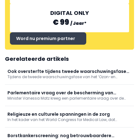
DIGITAL ONLY
€ 99
/
Jaar
*
Word nu premium partner
Gerelateerde artikels
Ook oversterfte tijdens tweede waarschuwingsfase
Tijdens de tweede waarschuwingsfase van het ‘Ozon-en
'Ozon- en hitteplan'
hitteplan’ deze zomer, tussen 4 en 17 juli 2026, was er sprake van
een oversterfte van 14,8%. Hiermee blijft de oversterfte aanhouden,
hoewel beperkter dan tijdens de hittegolf eind juni.
Parlementaire vraag over de bescherming van
Minister Vanessa Matz kreeg een parlementaire vraag over de
persoonsgegevens bij gebruik van apps in het kader
bescherming van persoonsgegevens in femtech-apps. Ze wijst
van reproductieve gezondheidszorg
op het bestaande Europese regelgevend kader, maar zegt de
aandacht voor sensibilisering rond het gebruik van deze apps te
Religieuze en culturele spanningen in de zorg
willen versterken.
In het kader van het World Congress for Medical Law, dat
momenteel plaatsvindt in Antwerpen, werd vandaag de
Cusanus Leerstoel voor Gezondheidsrecht en Religieuze Diversiteit
officieel boven de doopvont gehouden.
Borstkankerscreening: nog betrouwbaardere