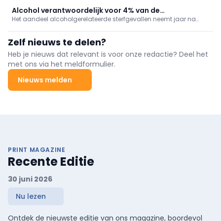
toegang gekregen. Drie van de vier geneesmiddelen vallen onder
de oncologie, maar één ervan is bestemd voor de nefrologie.
Alcohol verantwoordelijk voor 4% van de
Het aandeel alcoholgerelateerde sterfgevallen neemt jaar na
sterfgevallen in België
jaar toe, met de sterkste stijging in het Brussels Hoofdstedelijk
Gewest, blijkt uit de recentste cijfers van Sciensano.
Zelf nieuws te delen?
Heb je nieuws dat relevant is voor onze redactie? Deel het
met ons via het meldformulier.
Nieuws melden
PRINT MAGAZINE
Recente Editie
30 juni 2026
Nu lezen
Ontdek de nieuwste editie van ons magazine, boordevol