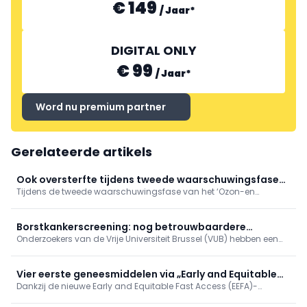
€ 149
/
Jaar
*
DIGITAL ONLY
€ 99
/
Jaar
*
Word nu premium partner
Gerelateerde artikels
Ook oversterfte tijdens tweede waarschuwingsfase
Tijdens de tweede waarschuwingsfase van het ‘Ozon-en
'Ozon- en hitteplan'
hitteplan’ deze zomer, tussen 4 en 17 juli 2026, was er sprake van
een oversterfte van 14,8%. Hiermee blijft de oversterfte aanhouden,
hoewel beperkter dan tijdens de hittegolf eind juni.
Borstkankerscreening: nog betrouwbaardere
Onderzoekers van de Vrije Universiteit Brussel (VUB) hebben een
simulatiemodellen
ingenieuze manier gevonden om de computerberekeningen te
verbeteren die ten grondslag liggen aan programma’s voor
borstkankerscreening.
Vier eerste geneesmiddelen via „Early and Equitable
Dankzij de nieuwe Early and Equitable Fast Access (EEFA)-
Access“
procedure hebben vier geneesmiddelen onlangs vroegtijdige